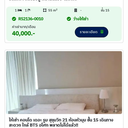
2
1
1
55 m
-
ชั้น 15
RS2136-0010
ว่างให้เช่า
ค่าเช่าบาท/เดือน
รายละเอียด
40,000.-
ให้เช่า คอนโด เดอะ รูม สุขุมวิท 21 ห้องหัวมุม ชั้น 15 เดินทาง
สะดวก ใกล้ BTS อโศก พลาดไม่ได้แล้ว!!