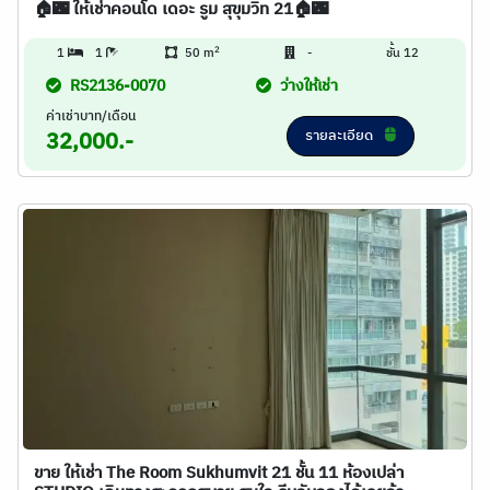
🏠🌃 ให้เช่าคอนโด เดอะ รูม สุขุมวิท 21🏠🌃
2
1
1
50 m
-
ชั้น 12
RS2136-0070
ว่างให้เช่า
ค่าเช่าบาท/เดือน
รายละเอียด
32,000.-
ขาย ให้เช่า The Room Sukhumvit 21 ชั้น 11 ห้องเปล่า