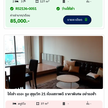
2
2
3
127 m
-
ชั้น -
RS2136-0051
ว่างให้เช่า
ค่าเช่าบาท/เดือน
รายละเอียด
85,000.-
ให้เช่า เดอะ รูม สุขุมวิท 21 ห้องสภาพดี ราคาพิเศษ อย่ารอช้า
2
สตูดิโอ
37 m
-
ชั้น -