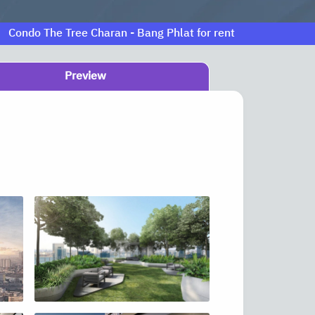
Condo The Tree Charan - Bang Phlat for rent
Preview