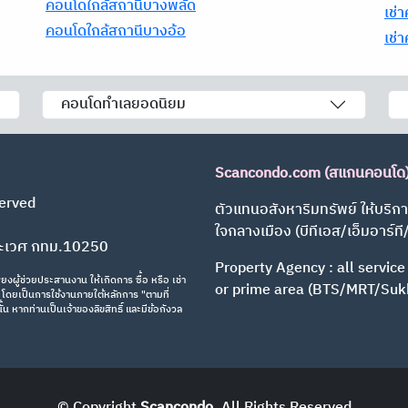
คอนโดใกล้สถานีบางพลัด
เช่
คอนโดใกล้สถานีบางอ้อ
เช่
คอนโดทำเลยอดนิยม
Scancondo.com (สแกนคอนโด
erved
ตัวแทนอสังหาริมทรัพย์ ให้บริกา
ใจกลางเมือง (บีทีเอส/เอ็มอาร์ที
ระเวศ กทม.10250
Property Agency : all service
งผู้ช่วยประสานงาน ให้เกิดการ ซื้อ หรือ เช่า
or prime area (BTS/MRT/Suk
ทธิ์ โดยเป็นการใช้งานภายใต้หลักการ "ตามที่
น หากท่านเป็นเจ้าของลิขสิทธิ์ และมีข้อกังวล
© Copyright
Scancondo
.
All Rights Reserved