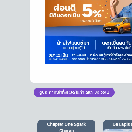
ดูประกาศเช่าทั้งหมด ในทำเลและบริเวณนี้
One Spark
De Lapis Charan 81
My Resor
aran