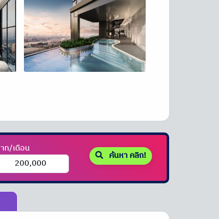
าท/เดือน
ค้นหา คลิก!