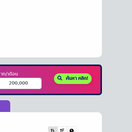
าท/เดือน
ค้นหา คลิก!