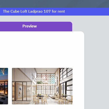
The Cube Loft Ladprao 107 for rent
Preview