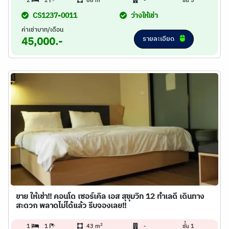
2
2
68 m
-
ชั้น 5
CS1237-0011
ว่างให้เช่า
ค่าเช่าบาท/เดือน
รายละเอียด
45,000.-
ขาย ให้เช่า!! คอนโด เซอร์เคิล เอส สุขุมวิท 12 ทำเลดี เดินทาง
สะดวก พลาดไม่ได้แล้ว รีบจองเลย!!
2
1
1
43 m
-
ชั้น 1