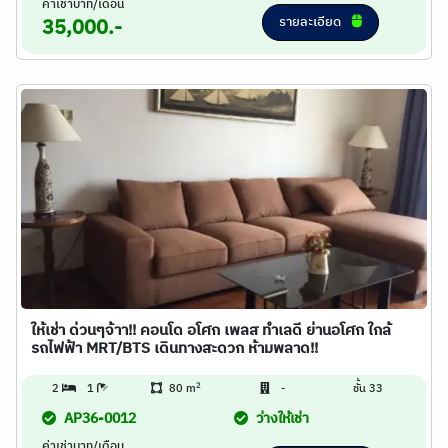
ค่าเช่าบาท/เดือน
รายละเอียด
35,000.-
ให้เช่า ด่วนๆจ้าา!! คอนโด อโศก เพลส ทำเลดี ย่านอโศก ใกล้
รถไฟฟ้า MRT/BTS เดินทางสะดวก ห้ามพลาด!!
2
2
1
80 m
-
ชั้น 33
AP36-0012
ว่างให้เช่า
ค่าเช่าบาท/เดือน