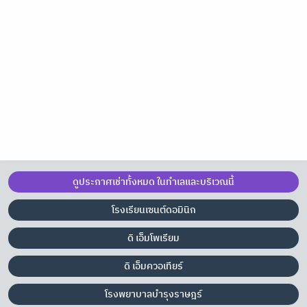
ดูประกาศเช่าทั้งหมด ในทำเลและบริเวณนี้
โรงเรียนเซนต์ดอมินิก
ดิ เอ็มโพเรียม
ดิ เอ็มควอเทียร์
โรงพยาบาลบำรุงราษฎร์