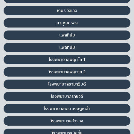
เกษร วิลเลจ
มาบุญครอง
แพลทินัม
แพลทินัม
โรงพยาบาลพญาไท 1
โรงพยาบาลพญาไท 2
โรงพยาบาลรามาธิบดี
โรงพยาบาลราชวิถี
โรงพยาบาลพระมงกุฎเกล้า
โรงพยาบาลตำรวจ
โรงพยาบาลมิชชั่น