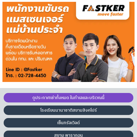
ดูประกาศเช่าทั้งหมด ในทำเลและบริเวณนี้
โรงเรียนนานาชาติสยามสิงคโปร์
เซ็นทรัลเวิลด์
สยาม พารากอน