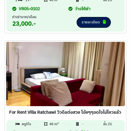
1
1
40 m
-
ชั้น 25
VR05-0102
ว่างให้เช่า
ค่าเช่าบาท/เดือน
รายละเอียด
23,000.-
For Rent Villa Ratchawi วิวดีแต่งสวย โอ้ยๆๆอดใจไม่ไหวแล้ว
2
สตูดิโอ
40 m
-
ชั้น 21