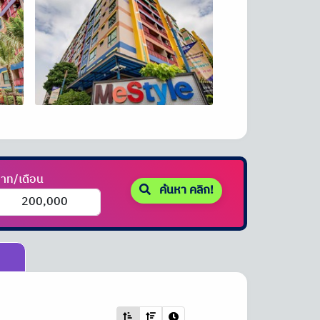
าท/เดือน
ค้นหา คลิก!