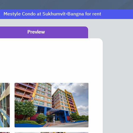
Mestyle Condo at Sukhumvit-Bangna for rent
Preview