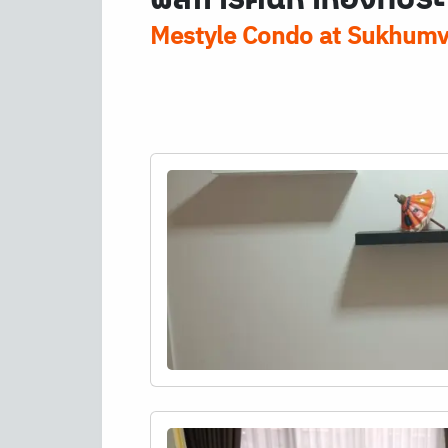
Mestyle Condo at Sukhumvi