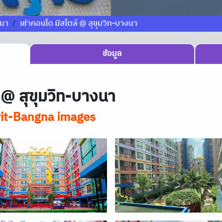
งนา
เช่าคอนโด มีสไตล์ @ สุขุมวิท-บางนา
ข้อมูล
 @ สุขุมวิท-บางนา
it-Bangna images