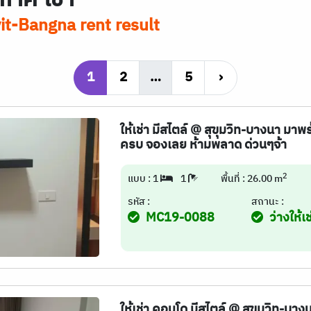
t-Bangna rent result
1
2
…
5
›
ให้เช่า มีสไตล์ @ สุขุมวิท-บางนา มาพ
ครบ จองเลย ห้ามพลาด ด่วนๆจ้า
2
แบบ : 1
1
พื้นที่ : 26.00 m
รหัส :
สถานะ :
MC19-0088
ว่างให้เช
ให้เช่า คอนโด มีสไตล์ @ สุขุมวิท-บา