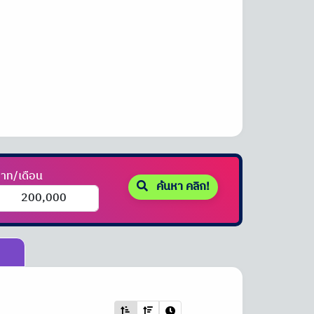
าท/เดือน
ค้นหา คลิก!