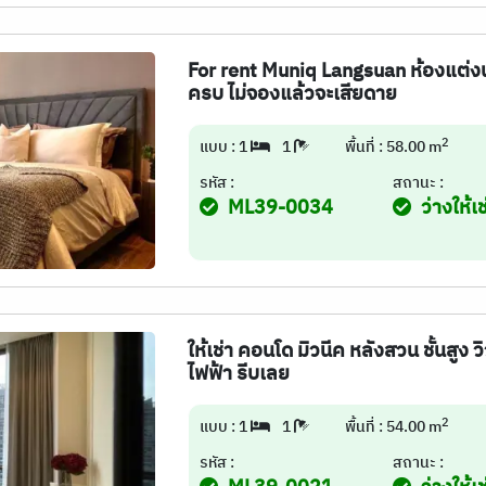
For rent Muniq Langsuan ห้องแต่ง
ครบ ไม่จองแล้วจะเสียดาย
2
แบบ : 1
1
พื้นที่ : 58.00 m
รหัส :
สถานะ :
ML39-0034
ว่างให้เช
ให้เช่า คอนโด มิวนีค หลังสวน ชั้นสูง
ไฟฟ้า รีบเลย
2
แบบ : 1
1
พื้นที่ : 54.00 m
รหัส :
สถานะ :