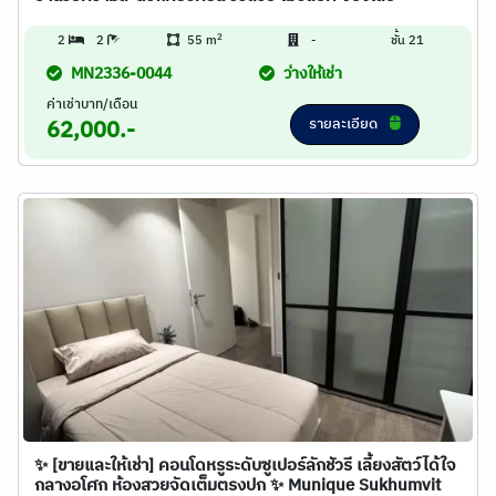
2
2
2
55 m
-
ชั้น 21
MN2336-0044
ว่างให้เช่า
ค่าเช่าบาท/เดือน
รายละเอียด
62,000.-
✨ [ขายและให้เช่า] คอนโดหรูระดับซูเปอร์ลักชัวรี เลี้ยงสัตว์ได้ใจ
กลางอโศก ห้องสวยจัดเต็มตรงปก ✨ Munique Sukhumvit