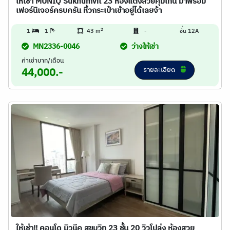
ให้เช่า MUNIQ Sukhumvit 23 ห้องแต่งสวยคุมโทน มาพร้อม
เฟอร์นิเจอร์ครบครัน หิ้วกระเป๋าเข้าอยู่ได้เลยจ้า
2
1
1
43 m
-
ชั้น 12A
MN2336-0046
ว่างให้เช่า
ค่าเช่าบาท/เดือน
รายละเอียด
44,000.-
ให้เช่า!! คอนโด มิวนีค สุขุมวิท 23 ชั้น 20 วิวโปล่ง ห้องสวย