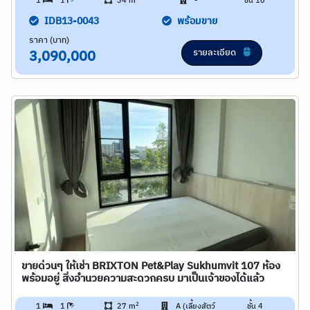
1
1
34 m
-
ชั้น 10
IDB13-0043
พร้อมขาย
ราคา (บาท)
รายละเอียด
3,090,000
ขายด่วนๆ ให้เช่า BRIXTON Pet&Play Sukhumvit 107 ห้อง
พร้อมอยู่ สิ่งอำนวยความสะดวกครบ มาเป็นเจ้าของได้แล้ว
2
1
1
27 m
A (เลี้ยงสัตว์
ชั้น 4