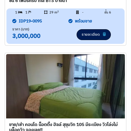
ชั้น 6 เฟอร์ครบ ใกล้ BTS บางนา
2
1
1
29 m
-
ชั้น 6
IDP19-0095
พร้อมขาย
ราคา (บาท)
รายละเอียด
3,000,000
ขาย/เช่า คอนโด น็อตติ้ง ฮิลล์ สุขุมวิท 105 มีระเบียง วิวโล่งไม่
บล็อควิว จองเลย!!