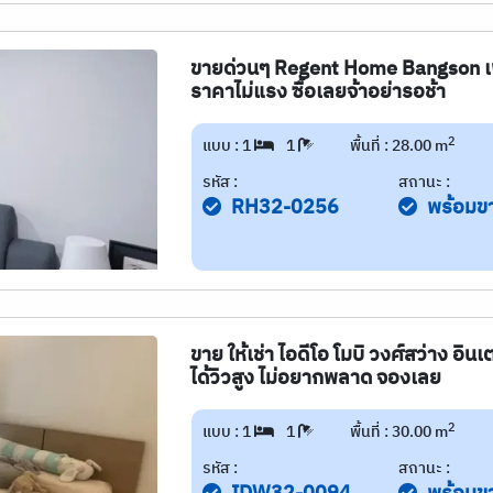
ขายด่วนๆ Regent Home Bangson เฟส
ราคาไม่แรง ซื้อเลยจ้าอย่ารอช้า
2
แบบ : 1
1
พื้นที่ : 28.00 m
รหัส :
สถานะ :
RH32-0256
พร้อมข
ขาย ให้เช่า ไอดีโอ โมบิ วงศ์สว่าง อิน
ได้วิวสูง ไม่อยากพลาด จองเลย
2
แบบ : 1
1
พื้นที่ : 30.00 m
รหัส :
สถานะ :