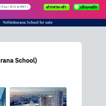
Yothinburana School for sale
urana School)