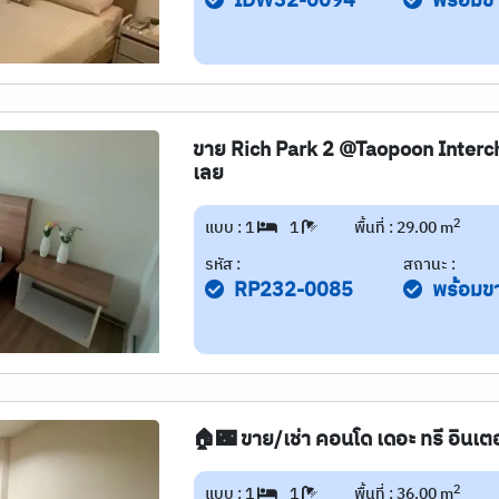
IDW32-0094
พร้อมข
ขาย Rich Park 2 @Taopoon Intercha
เลย
2
แบบ : 1
1
พื้นที่ : 29.00 m
รหัส :
สถานะ :
RP232-0085
พร้อมข
🏠🌃 ขาย/เช่า คอนโด เดอะ ทรี อินเต
2
แบบ : 1
1
พื้นที่ : 36.00 m