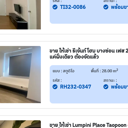
รหัส :
สถานะ :
TI32-0086
พร้อมข
ขาย ให้เช่า รีเจ้นท์ โฮม บางซ่อน เฟส 
แค่ฝั่งเดียว ต้องจัดแล้ว
2
แบบ : สตูดิโอ
พื้นที่ : 28.00 m
รหัส :
สถานะ :
RH232-0347
พร้อมข
ขาย ให้เช่า Lumpini Place Taopoon 