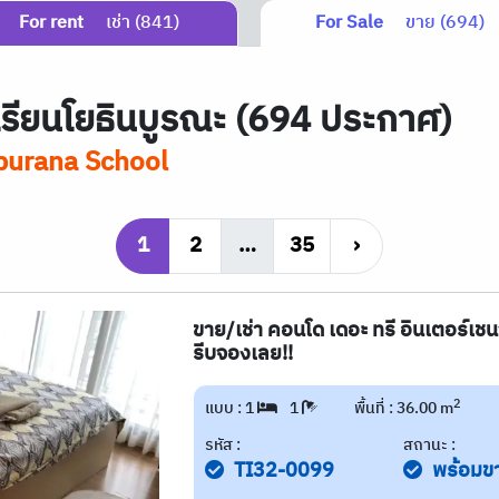
For rent
เช่า (841)
For Sale
ขาย (694)
เรียนโยธินบูรณะ (694 ประกาศ)
nburana School
1
2
…
35
›
ขาย/เช่า คอนโด เดอะ ทรี อินเตอร์เชนจ
รีบจองเลย!!
2
แบบ : 1
1
พื้นที่ : 36.00 m
รหัส :
สถานะ :
TI32-0099
พร้อมข