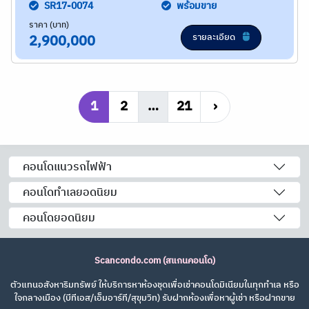
SR17-0074
พร้อมขาย
ราคา (บาท)
รายละเอียด
2,900,000
1
2
…
21
›
คอนโดแนวรถไฟฟ้า
คอนโดทำเลยอดนิยม
คอนโดยอดนิยม
Scancondo.com (สแกนคอนโด)
ตัวแทนอสังหาริมทรัพย์ ให้บริการหาห้องชุดเพื่อเช่าคอนโดมิเนียมในทุกทำเล หรือ
ใจกลางเมือง (บีทีเอส/เอ็มอาร์ที/สุขุมวิท) รับฝากห้องเพื่อหาผู้เช่า หรือฝากขาย