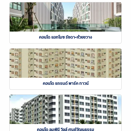
คอนโด แอทโมซ รัชดา-ห้วยขวาง
คอนโด แกรนด์ พาร์ค ทาวน์
คอนโด ลุมพินี วิลล์ ศูนย์วัฒนธรรม