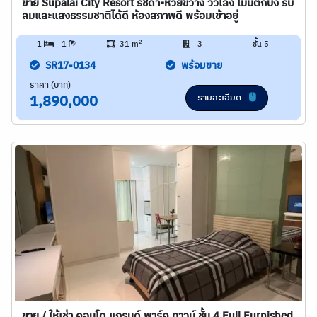
ขาย Supalai City Resort รัชดา-ห้วยขวาง วิวโล่ง ไม่มีตึกบัง รับ
ลมและแสงธรรมชาติได้ดี ห้องสภาพดี พร้อมเข้าอยู่
2
1
1
31 m
3
ชั้น 5
SR17-0134
พร้อมขาย
ราคา (บาท)
รายละเอียด
1,890,000
ขาย / ให้เช่า คอนโด แกรนด์ พาร์ค ทาวน์ ชั้น 4 Full Furnished