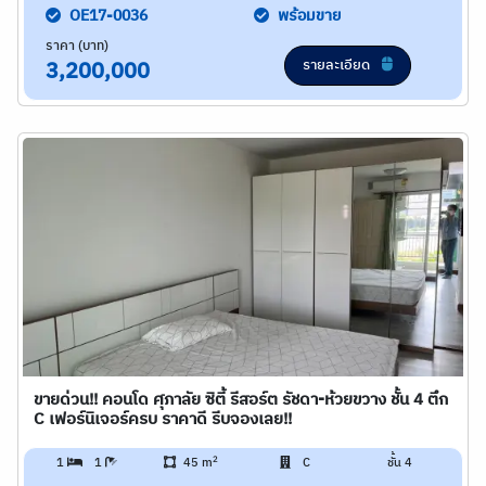
OE17-0036
พร้อมขาย
ราคา (บาท)
รายละเอียด
3,200,000
ขายด่วน!! คอนโด ศุภาลัย ซิตี้ รีสอร์ต รัชดา-ห้วยขวาง ชั้น 4 ตึก
C เฟอร์นิเจอร์ครบ ราคาดี รีบจองเลย!!
2
1
1
45 m
C
ชั้น 4