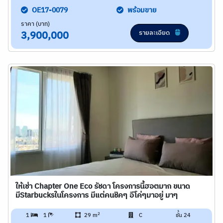
OE17-0079
พร้อมขาย
ราคา (บาท)
รายละเอียด
3,900,000
ให้เช่า Chapter One Eco รัชดา โครงการนี้ฮอตมาก ขนาด
มีStarbucksในโครงการ มีแต่คนชิคๆ อีโค่ๆมาอยู่ มาๆ
2
1
1
29 m
C
ชั้น 24