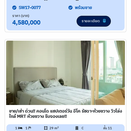
SW17-0077
พร้อมขาย
ราคา (บาท)
รายละเอียด
4,580,000
ขาย/เช่า ด่วน!! คอนโด แชปเตอร์วัน อีโค รัชดา-ห้วยขวาง วิวโล่ง
ใกล้ MRT ห้วยขวาง รีบจองเลย!!
2
1
1
29 m
C
ชั้น 11