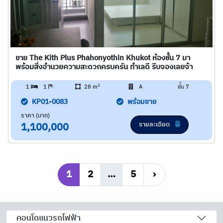
ขาย The Kith Plus Phahonyothin Khukot ห้องชั้น 7 มา
พร้อมสิ่งอำนวยความสะดวกครบครัน ทำเลดี รีบจองเลยจ้า
2
1
1
28 m
A
ชั้น 7
KP01-0083
พร้อมขาย
ราคา (บาท)
รายละเอียด
1,100,000
1
2
…
5
›
คอนโดแนวรถไฟฟ้า