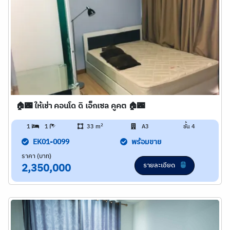
🏠🌃 ให้เช่า คอนโด ดิ เอ็กเซล คูคต 🏠🌃
2
1
1
33 m
A3
ชั้น 4
EK01-0099
พร้อมขาย
ราคา (บาท)
รายละเอียด
2,350,000