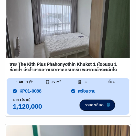
ขาย The Kith Plus Phahonyothin Khukot 1 ห้องนอน 1
ห้องน้ำ สิ่งอำนวยความสะดวกครบครัน พลาดแล้วจะเสียใจ
2
1
1
27 m
C
ชั้น 6
KP01-0088
พร้อมขาย
ราคา (บาท)
รายละเอียด
1,120,000