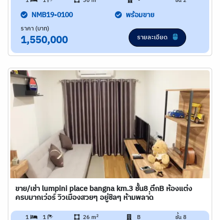
1
1
30 m
-
ชั้น 2
NMB19-0100
พร้อมขาย
ราคา (บาท)
รายละเอียด
1,550,000
ขาย/เช่า lumpini place bangna km.3 ชั้น8 ฺฺตึกB ห้องแต่ง
ครบมากเว่อร์ วิวเมืองสวยๆ อยู่ชิลๆ ห้ามพลาด
2
1
1
26 m
B
ชั้น 8