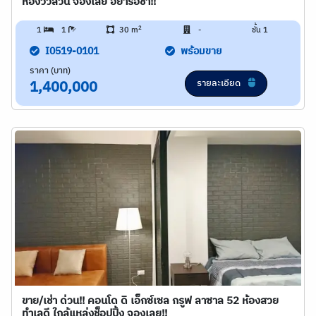
ห้องวิวสวน จองเลย อย่ารอช้า!!
2
1
1
30 m
-
ชั้น 1
I0519-0101
พร้อมขาย
ราคา (บาท)
รายละเอียด
1,400,000
ขาย/เช่า ด่วน!! คอนโด ดิ เอ็กซ์เซล กรูฟ ลาซาล 52 ห้องสวย
ทำเลดี ใกล้แหล่งช็อปปิ้ง จองเลย!!