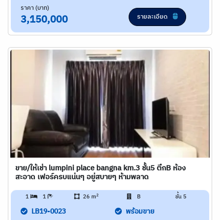
ราคา (บาท)
รายละเอียด
3,150,000
ขาย/ให้เช่า lumpini place bangna km.3 ชั้น5 ตึกB ห้อง
สะอาด เฟอร์ครบแน่นๆ อยู่สบายๆ ห้ามพลาด
2
1
1
26 m
B
ชั้น 5
LB19-0023
พร้อมขาย