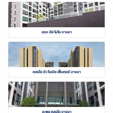
เดอะ นีช โมโน บางนา
คอนโด นิว โนเบิล เซ็นเตอร์ บางนา
อะพูล คอนโด บางนา