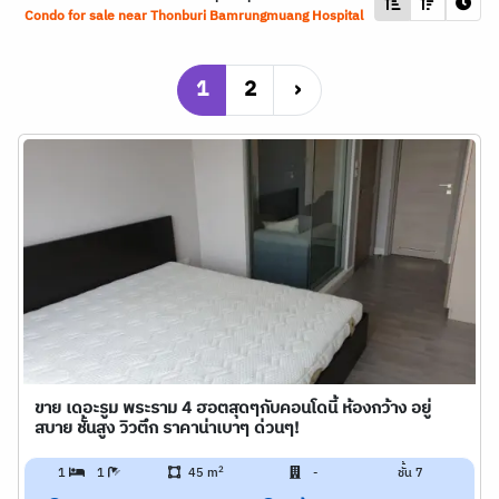
Condo for sale near Thonburi Bamrungmuang Hospital
1
2
›
ขาย เดอะรูม พระราม 4 ฮอตสุดๆกับคอนโดนี้ ห้องกว้าง อยู่
สบาย ชั้นสูง วิวตึก ราคาน่าเบาๆ ด่วนๆ!
2
1
1
45 m
-
ชั้น 7