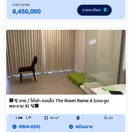
ราคา (บาท)
รายละเอียด
8,450,000
🏢🫧 ขาย / ให้เช่า คอนโด The Room Rama 4 (เดอะรูม
พระราม 4) 🫧🏢
2
1
1
44 m
-
ชั้น 24
RR04-0141
พร้อมขาย