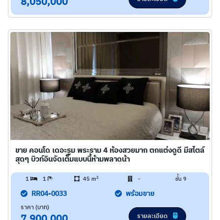
8,050,000
ขาย คอนโด เดอะรูม พระราม 4 ห้องสวยมาก ตกแต่งดูดี มีสไตล์
สุดๆ บิวท์อินจัดเต็มแบบนี้ห้ามพลาดน้า
2
1
1
45 m
-
ชั้น 9
RR04-0033
พร้อมขาย
ราคา (บาท)
รายละเอียด
7,900,000