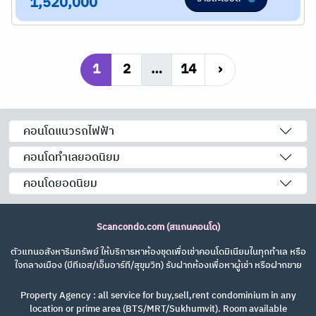
1,520,000
1
2
…
14
›
คอนโดแนวรถไฟฟ้า
คอนโดทำเลยอดนิยม
คอนโดยอดนิยม
Scancondo.com (สแกนคอนโด)
ตัวแทนอสังหาริมทรัพย์ ให้บริการหาห้องชุดเพื่อเช่าคอนโดมิเนียมในทุกทำเล หรือ
ใจกลางเมือง (บีทีเอส/เอ็มอาร์ที/สุขุมวิท) รับฝากห้องเพื่อหาผู้เช่า หรือฝากขาย
Property Agency : all service for buy,sell,rent condominium in any
location or prime area (BTS/MRT/Sukhumvit). Room available