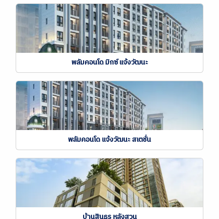
พลัมคอนโด มิกซ์ แจ้งวัฒนะ
พลัมคอนโด แจ้งวัฒนะ สเตชั่น
บ้านสินธร หลังสวน