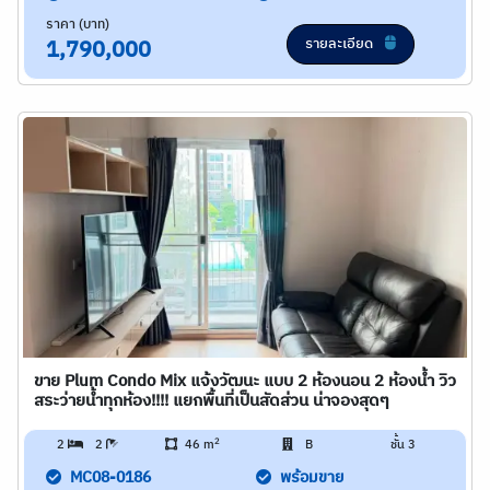
ราคา (บาท)
รายละเอียด
1,790,000
ขาย Plum Condo Mix แจ้งวัฒนะ แบบ 2 ห้องนอน 2 ห้องน้ำ วิว
สระว่ายน้ำทุกห้อง!!!! แยกพื้นที่เป็นสัดส่วน น่าจองสุดๆ
2
2
2
46 m
B
ชั้น 3
MC08-0186
พร้อมขาย