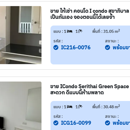
ขาย ให้เช่า คอนโด I condo สุขาภิบาล
เป็นกันเอง จองตอนนี้ได้เลยจ้า
2
แบบ : 1
1
พื้นที่ : 31.05 m
รหัส :
สถานะ :
IC216-0076
พร้อมข
ขาย ICondo Serithai Green Space 1
สะดวก ดีแบบนี้ห้ามพลาด
2
แบบ : 1
1
พื้นที่ : 30.48 m
รหัส :
สถานะ :
ICG16-0099
พร้อมข