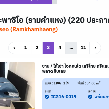
ะพาซิโอ (รามคําแหง) (220 ประกา
Paseo (Ramkhamhaeng)
‹
1
2
3
4
…
11
›
ขาย / ให้เช่า ไอคอนโด เสรีไทย กรีนส
พลาด รีบเลย
2
แบบ : 1
1
พื้นที่ : 34.00 m
รหัส :
สถานะ :
ICG16-0019
พร้อมข