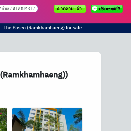
The Paseo (Ramkhamhaeng) for sale
eo (Ramkhamhaeng))