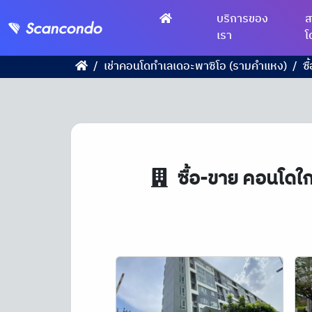
บริการของ
ส
เรา
โ
เช่าคอนโดทำเลเดอะพาซิโอ (รามคําแหง)
ซ
ซื้อ-ขาย คอนโดใ