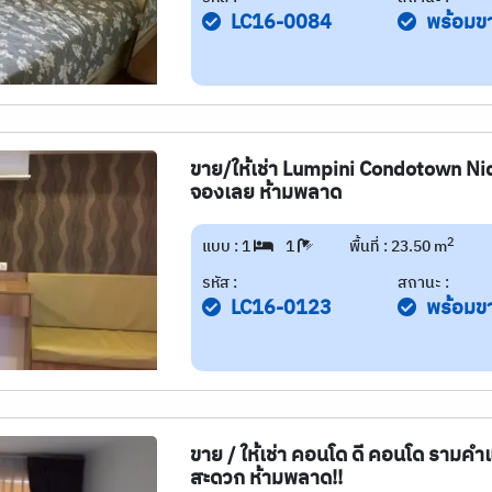
LC16-0084
พร้อมข
ขาย/ให้เช่า Lumpini Condotown Nida
จองเลย ห้ามพลาด
2
แบบ : 1
1
พื้นที่ : 23.50 m
รหัส :
สถานะ :
LC16-0123
พร้อมข
ขาย / ให้เช่า คอนโด ดี คอนโด รามคำ
สะดวก ห้ามพลาด!!