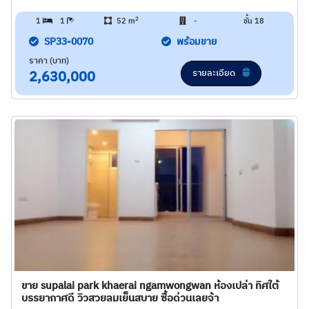
2
1
1
52 m
-
ชั้น 18
SP33-0070
พร้อมขาย
ราคา (บาท)
รายละเอียด
2,630,000
ขาย supalai park khaerai ngamwongwan ห้องเปล่า ทิศใต้
บรรยากาศดี วิวสวยลมเย็นสบาย ซื้อด่วนเลยจ้า