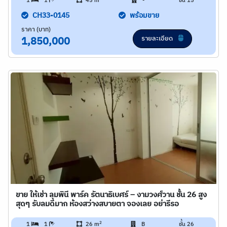
1
1
45 m
-
ชั้น 15
CH33-0145
พร้อมขาย
ราคา (บาท)
รายละเอียด
1,850,000
ขาย ให้เช่า ลุมพินี พาร์ค รัตนาธิเบศร์ – งามวงศ์วาน ชั้น 26 สูง
สุดๆ รับลมดีมาก ห้องสว่างสบายตา จองเลย อย่ารีรอ
2
1
1
26 m
B
ชั้น 26