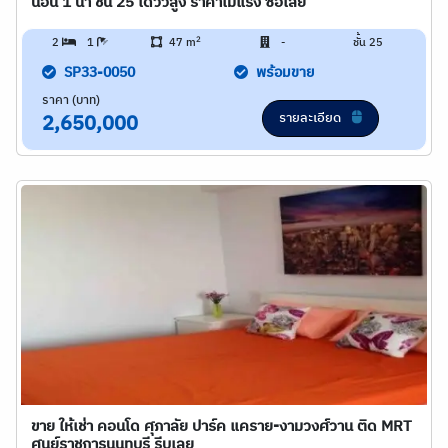
นอน 1 น้ำ ชั้น 25 ได้วิวสูง ราคาไม่แรง ซื้อเลย
2
2
1
47 m
-
ชั้น 25
SP33-0050
พร้อมขาย
ราคา (บาท)
รายละเอียด
2,650,000
ขาย ให้เช่า คอนโด ศุภาลัย ปาร์ค แคราย-งามวงศ์วาน ติด MRT
ศูนย์ราชการนนทบุรี รีบเลย