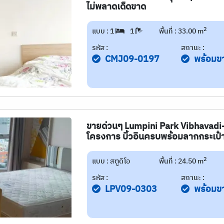
ไม่พลาดเด็ดขาด
2
แบบ : 1
1
พื้นที่ : 33.00 m
รหัส :
สถานะ :
CMJ09-0197
พร้อมข
ขายด่วนๆ Lumpini Park Vibhavadi-
โครงการ บิ้วอินครบพร้อมลากกระเป๋าเข
2
แบบ : สตูดิโอ
พื้นที่ : 24.50 m
รหัส :
สถานะ :
LPV09-0303
พร้อมข