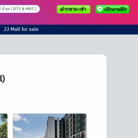
JJ Mall for sale
l)