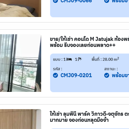
CMJ09-0066
พร้อมข
ขาย/ให้เช่า คอนโด M Jatujak ห้องพร้
พร้อม รีบจองเลยก่อนพลาด++
2
แบบ : 1
1
พื้นที่ : 28.00 m
รหัส :
สถานะ :
CMJ09-0201
พร้อมข
ให้เช่า ลุมพินี พาร์ค วิภาวดี-จตุจั
มากมาย จองก่อนหลุดมือจ้า