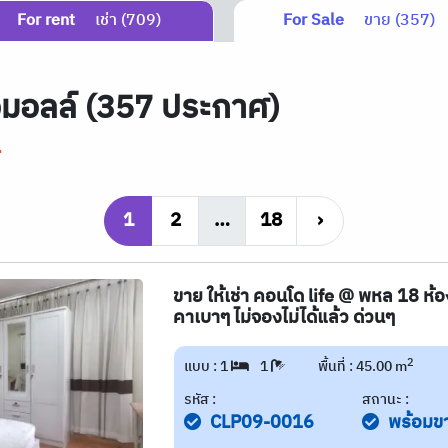
For rent
เช่า (709)
For Sale
ขาย (357)
จมอลล์ (357 ประกาศ)
l
1
2
…
18
›
ขาย ให้เช่า คอนโด life @ พหล 18 ห้อ
คาเบาๆ ไม่จองไม่ได้แล้ว ด่วนๆ
2
แบบ : 1
1
พื้นที่ : 45.00 m
รหัส :
สถานะ :
CLP09-0016
พร้อมข