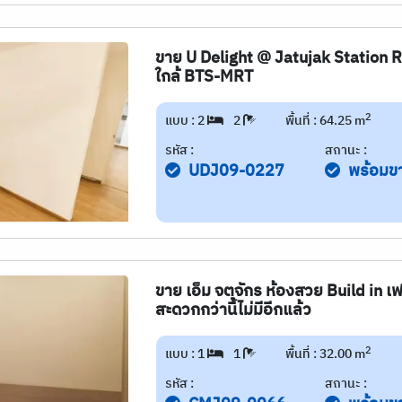
ขาย U Delight @ Jatujak Station Ra
ใกล้ BTS-MRT
2
แบบ : 2
2
พื้นที่ : 64.25 m
รหัส :
สถานะ :
UDJ09-0227
พร้อมข
ขาย เอ็ม จตุจักร ห้องสวย Build in 
สะดวกกว่านี้ไม่มีอีกแล้ว
2
แบบ : 1
1
พื้นที่ : 32.00 m
รหัส :
สถานะ :