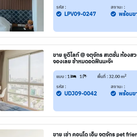
รหัส :
สถานะ :
LPV09-0247
พร้อมข
ขาย ยูดีไลท์ @ จตุจักร สเตชั่น ห้องส
จองเลย ช้าหมดอดฟินนะจ๊ะ
2
แบบ : 1
1
พื้นที่ : 32.00 m
รหัส :
สถานะ :
UDJ09-0042
พร้อมข
ขาย เช่า คอนโด เอ็ม จตุจักร pet fri