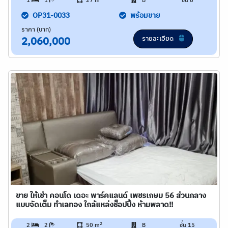
1
1
27 m
B
ชั้น 8
OP31-0033
พร้อมขาย
ราคา (บาท)
รายละเอียด
2,060,000
ขาย ให้เช่า คอนโด เดอะ พาร์คแลนด์ เพชรเกษม 56 ส่วนกลาง
แบบจัดเต็ม ทำเลทอง ใกล้แหล่งช็อปปิ้ง ห้ามพลาด!!
2
2
2
50 m
B
ชั้น 15