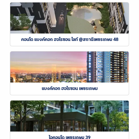
คอนโด แบงค์คอก ฮอไรซอน ไลท์ @สถานีเพชรเกษม 48
แบงค์คอก ฮอไรซอน เพชรเกษม
ไอคอนโด เพชรเกษม 39