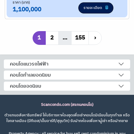
ราคา (บาท)
รายละเอียด
1,100,000
1
2
…
155
›
คอนโดแนวรถไฟฟ้า
คอนโดทำเลยอดนิยม
คอนโดยอดนิยม
Scancondo.com (สแกนคอนโด)
ตัวแทนอสังหาริมทรัพย์ ให้บริการหาห้องชุดเพื่อเช่าคอนโดมิเนียมในทุกทำเล หรือ
ใจกลางเมือง (บีทีเอส/เอ็มอาร์ที/สุขุมวิท) รับฝากห้องเพื่อหาผู้เช่า หรือฝากขาย
Property Agency : all service for buy,sell,rent condominium in any