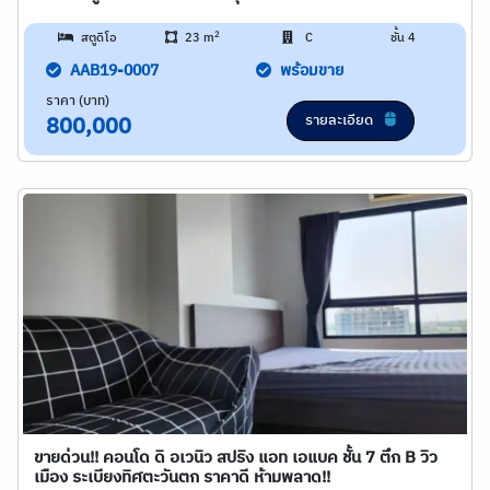
2
สตูดิโอ
23 m
C
ชั้น 4
AAB19-0007
พร้อมขาย
ราคา (บาท)
รายละเอียด
800,000
ขายด่วน!! คอนโด ดิ อเวนิว สปริง แอท เอแบค ชั้น 7 ตึก B วิว
เมือง ระเบียงทิศตะวันตก ราคาดี ห้ามพลาด!!