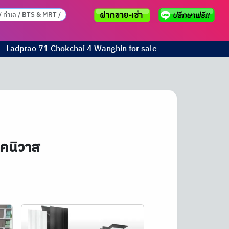
Ladprao 71 Chokchai 4 Wanghin for sale
าคนิวาส