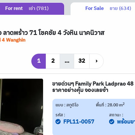
For rent
เช่า (781)
For Sale
ขาย (634)
ลาดพร้าว 71 โชคชัย 4 วังหิน นาคนิวาส
i 4 Wanghin
1
2
…
32
›
ขายด่วนๆ Family Park Ladprao 48 ห้อง
ราคาอย่างคุ้ม จองเลยจ้า
2
แบบ : สตูดิโอ
พื้นที่ : 28.00 m
รหัส :
สถานะ :
FPL11-0057
พร้อมข