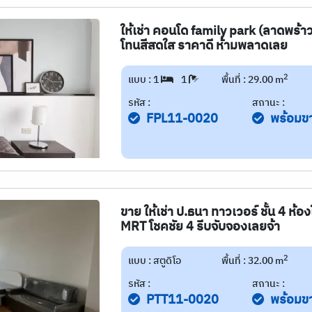
ให้เช่า คอนโด family park (ลาดพร้าว
โทนสีสดใส ราคาดี ห้ามพลาดเลย
2
แบบ : 1
1
พื้นที่ : 29.00 m
รหัส :
สถานะ :
FPL11-0020
พร้อมข
ขาย ให้เช่า ป.ธนา ทาวเวอร์ ชั้น 4 ห้อ
MRT โชคชัย 4 รีบจับจองเลยจ้า
2
แบบ : สตูดิโอ
พื้นที่ : 32.00 m
รหัส :
สถานะ :
PTT11-0020
พร้อมข