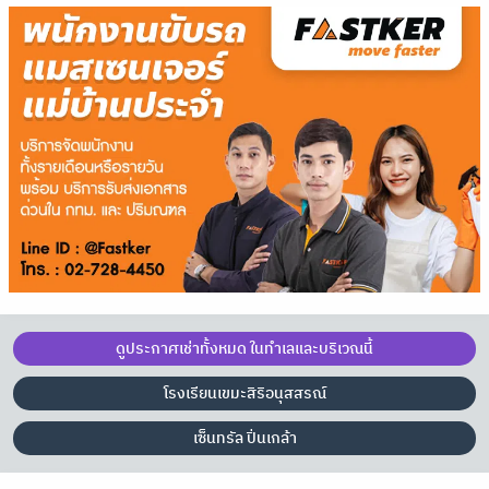
ดูประกาศเช่าทั้งหมด ในทำเลและบริเวณนี้
โรงเรียนเขมะสิริอนุสสรณ์
เซ็นทรัล ปิ่นเกล้า