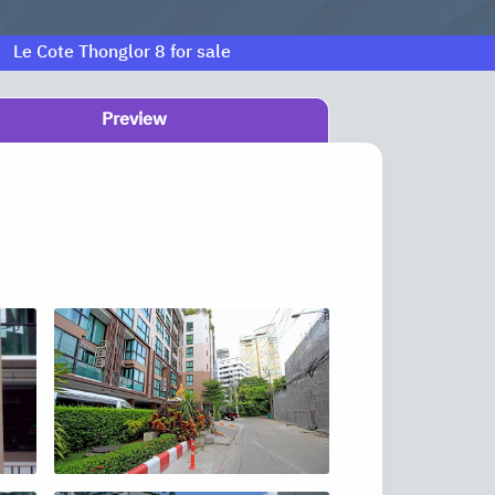
Le Cote Thonglor 8 for sale
Preview