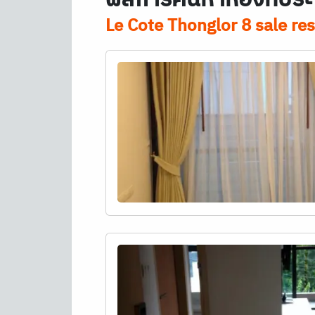
Le Cote Thonglor 8 sale res