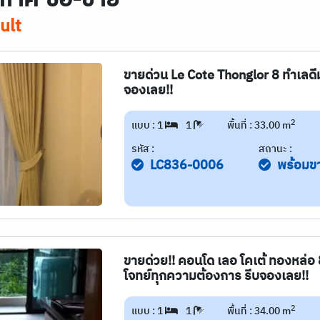
ult
ขายด่วน Le Cote Thonglor 8 ทำเลด
จองเลย!!
2
แบบ : 1
1
พื้นที่ : 33.00 m
รหัส :
สถานะ :
LC836-0006
พร้อมข
ขายด่วย!! คอนโด เลอ โคเต้ ทองหล่อ
โจทย์ทุกความต้องการ รีบจองเลย!!
2
แบบ : 1
1
พื้นที่ : 34.00 m