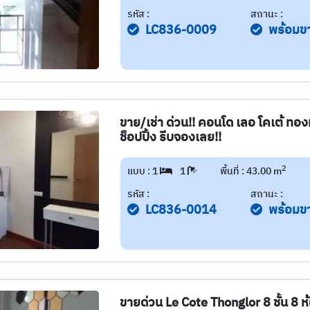
รหัส :
สถานะ :
LC836-0009
พร้อมข
ขาย/เช่า ด่วน!! คอนโด เลอ โคเต้ ทองห
ช็อปปิ้ง รีบจองเลย!!
2
แบบ : 1
1
พื้นที่ : 43.00 m
รหัส :
สถานะ :
LC836-0014
พร้อมข
ขายด่วน Le Cote Thonglor 8 ชั้น 8 ห