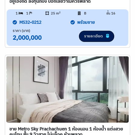
อยู่เองก็ดี ลงทุนก็ปัง บอกเลยว่าไม่ควรพลาด
2
1
1
25 m
B
ชั้น 16
MS32-0212
พร้อมขาย
ราคา (บาท)
รายละเอียด
2,000,000
ขาย Metro Sky Prachachuen 1 ห้องนอน 1 ห้องน้ำ แต่งสวย
คุมโทน ชั้น 9 วิวสวย ไม่บล็อค ห้ามพลาด