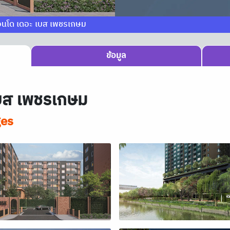
อนโด เดอะ เบส เพชรเกษม
ข้อมูล
บส เพชรเกษม
ges