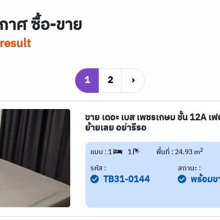
กาศ ซื้อ-ขาย
result
1
2
›
ขาย เดอะ เบส เพชรเกษม ชั้น 12A เฟอ
ย้ายเลย อย่ารีรอ
2
แบบ : 1
1
พื้นที่ : 24.93 m
รหัส :
สถานะ :
TB31-0144
พร้อมข