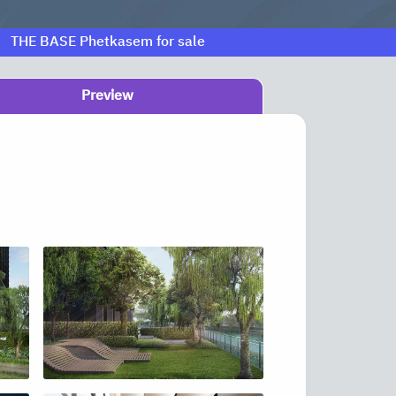
THE BASE Phetkasem for sale
Preview