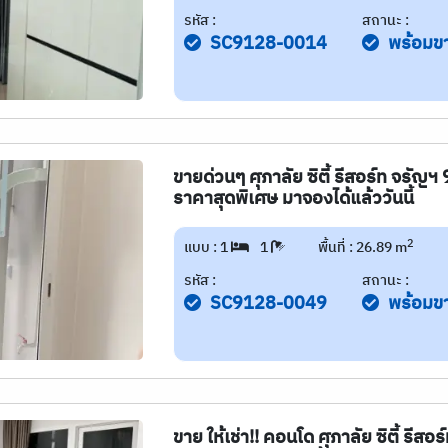
รหัส :
สถานะ :
SC9128-0014
พร้อมข
ขายด่วนๆ ศุภาลัย ซิตี้ รีสอร์ท จรัญฯ
ราคาสุดพิเศษ มาจองได้แล้ววันนี้
2
แบบ : 1
1
พื้นที่ : 26.89 m
รหัส :
สถานะ :
SC9128-0049
พร้อมข
ขาย ให้เช่า!! คอนโด ศุภาลัย ซิตี้ รีส