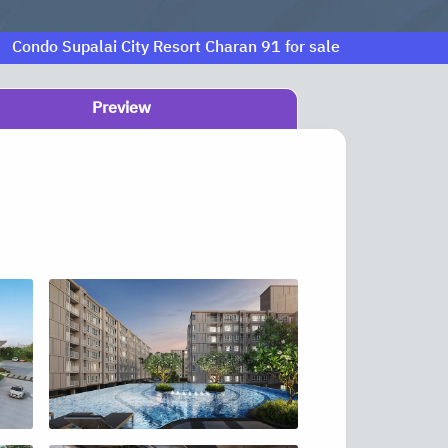
Condo Supalai City Resort Charan 91 for sale
Preview