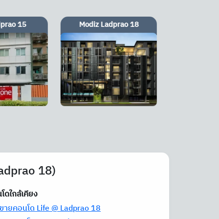
dprao 18
The Issara Ladprao
Levo La
Ladprao 18)
โดใกล้เคียง
อ-ขายคอนโด Life @ Ladprao 18