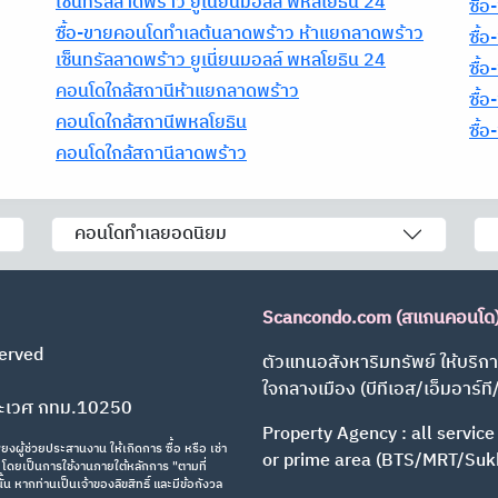
เซ็นทรัลลาดพร้าว ยูเนี่ยนมอลล์ พหลโยธิน 24
ซื้
ซื้อ-ขายคอนโดทำเลต้นลาดพร้าว ห้าแยกลาดพร้าว
ซื้
เซ็นทรัลลาดพร้าว ยูเนี่ยนมอลล์ พหลโยธิน 24
ซื้
คอนโดใกล้สถานีห้าแยกลาดพร้าว
ซื้
คอนโดใกล้สถานีพหลโยธิน
ซื้
คอนโดใกล้สถานีลาดพร้าว
คอนโดทำเลยอดนิยม
Scancondo.com (สแกนคอนโด
erved
ตัวแทนอสังหาริมทรัพย์ ให้บริกา
ใจกลางเมือง (บีทีเอส/เอ็มอาร์ที
ระเวศ กทม.10250
Property Agency : all service
งผู้ช่วยประสานงาน ให้เกิดการ ซื้อ หรือ เช่า
or prime area (BTS/MRT/Suk
ทธิ์ โดยเป็นการใช้งานภายใต้หลักการ "ตามที่
น หากท่านเป็นเจ้าของลิขสิทธิ์ และมีข้อกังวล