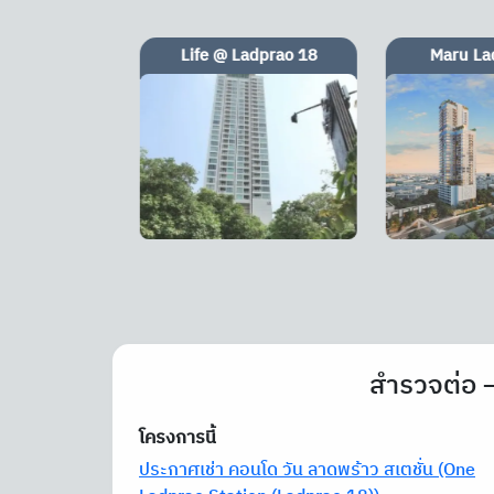
adprao 18
Maru Ladprao 15
Groove Glaz
สำรวจต่อ –
โครงการนี้
ประกาศเช่า คอนโด วัน ลาดพร้าว สเตชั่น (One