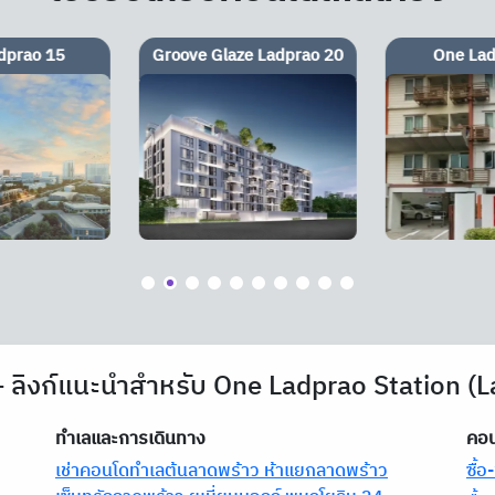
e Ladprao 20
One Ladprao 15
Modiz La
 ลิงก์แนะนำสำหรับ One Ladprao Station (
ทำเลและการเดินทาง
คอน
เช่าคอนโดทำเลต้นลาดพร้าว ห้าแยกลาดพร้าว
ซื้