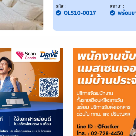
รหัส :
สถานะ :
OLS10-0017
พร้อมข