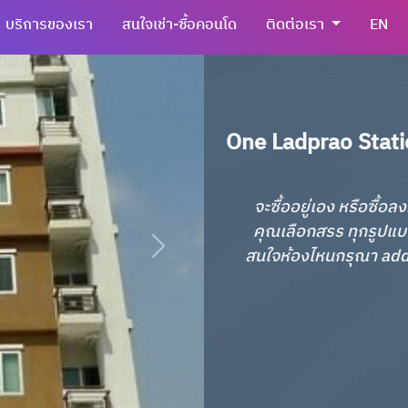
บริการของเรา
สนใจเช่า-ซื้อคอนโด
ติดต่อเรา
EN
One Ladprao Stati
จะซื้ออยู่เอง หรือซื้
คุณเลือกสรร ทุกรูปแบ
สนใจห้องไหนกรุณา add li