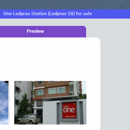
One Ladprao Station (Ladprao 18) for sale
Preview