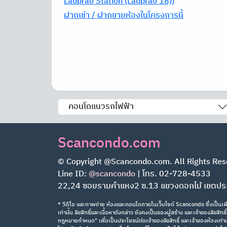
Ladprao Station (Ladprao 18))
ฝากเช่า / ฝากขายห้องในโครงการนี้
คอนโดแนวรถไฟฟ้า
Scancondo.com
© Copyright @Scancondo.com. All Rights Res
Line ID:
@scancondo
| โทร. 02-728-4533
22,24 ซอยรามคำแหง2 ซ.13 แขวงดอกไม้ เขตป
* วีดีโอ และภาพถ่าย ห้องและคอนโดภายในเว็บไซด์ Scancondo ซึ่งเป็นเพีย
เท่านั้น ลิขสิทธิ์และเนื้อหาดังกล่าว ยังคงเป็นของผู้สร้าง และเจ้าของลิขสิ
กฎหมายกำหนด" เพื่อเป็นประโยชน์ต่อเจ้าของลิขสิทธิ์ และเจ้าของห้องเท่านั้