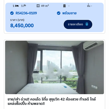
2
1
1
49 m
-
ชั้น -
RS4236-0109
พร้อมขาย
ราคา (บาท)
รายละเอียด
8,450,000
ขาย/เช่า ด่วน!! คอนโด ริทึ่ม สุขุมวิท 42 ห้องสวย ทำเลดี ใกล้
แหล่งช็อปปิ้ง ห้ามพลาด!!