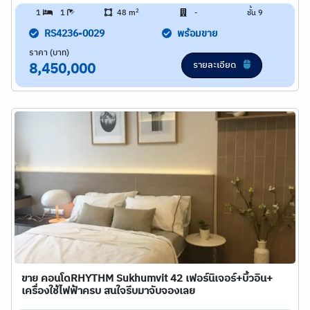
2
1
1
48 m
-
ชั้น 9
RS4236-0029
พร้อมขาย
ราคา (บาท)
รายละเอียด
8,450,000
ขาย คอนโดRHYTHM Sukhumvit 42 เฟอร์นิเจอร์+บิ้วอิน+
เครื่องใช้ไฟฟ้าครบ สนใจรีบมาจับจองเลย