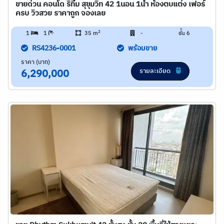
ขายด่วน คอนโด ริทึ่ม สุขุมวิท 42 1นอน 1น้ำ ห้องตบแต่ง เฟอร์
ครบ วิวสวย ราคาถูก จองเลย
2
1
1
35 m
-
ชั้น 6
RS4236-0001
พร้อมขาย
ราคา (บาท)
รายละเอียด
6,290,000