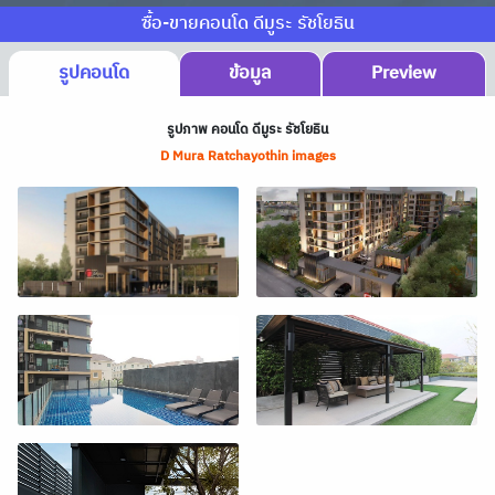
ซื้อ-ขายคอนโด ดีมูระ รัชโยธิน
รูปคอนโด
ข้อมูล
Preview
รูปภาพ คอนโด ดีมูระ รัชโยธิน
D Mura Ratchayothin images