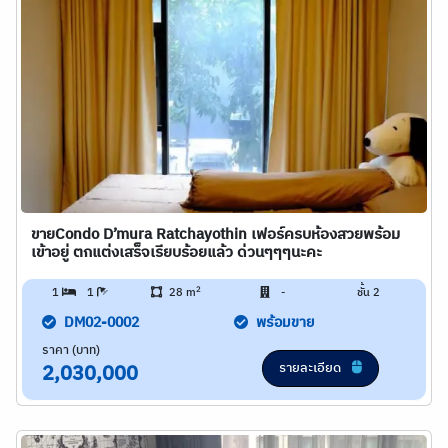
ขายCondo D’mura Ratchayothin เฟอร์ครบห้องสวยพร้อม
เข้าอยู่ ตกแต่งเสร็จเรียบร้อยแล้ว ด่วนๆๆๆนะคะ
2
1
1
28 m
-
ชั้น 2
DM02-0002
พร้อมขาย
ราคา (บาท)
รายละเอียด
2,030,000