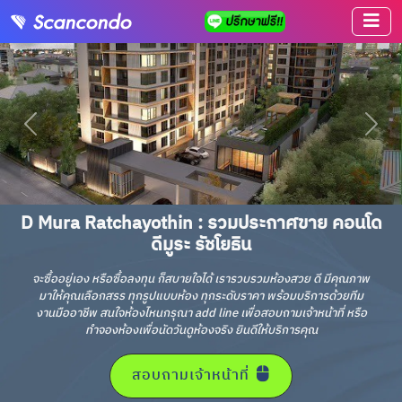
D Mura Ratchayothin : รวมประกาศขาย คอนโด
ดีมูระ รัชโยธิน
จะซื้ออยู่เอง หรือซื้อลงทุน ก็สบายใจได้ เรารวบรวมห้องสวย ดี มีคุณภาพ
มาให้คุณเลือกสรร ทุกรูปแบบห้อง ทุกระดับราคา พร้อมบริการด้วยทีม
งานมืออาชีพ สนใจห้องไหนกรุณา add line เพื่อสอบถามเจ้าหน้าที่ หรือ
ทำจองห้องเพื่อนัดวันดูห้องจริง ยินดีให้บริการคุณ
สอบถามเจ้าหน้าที่