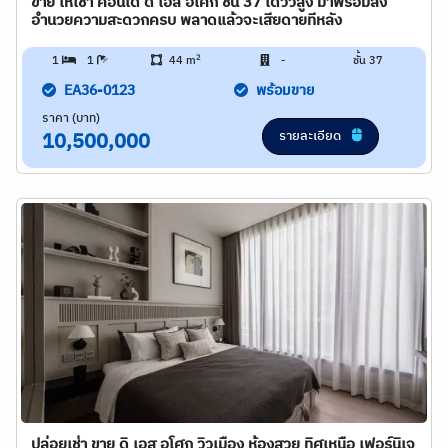
ขาย ให้เช่า คอนโด ดิ เอส อโศก ชั้น 37 ได้วิวสูง มาพร้อมสิ่ง
อำนวยความสะดวกครบ พลาดแล้วจะเสียดายทีหลัง
2
1
1
44 m
-
ชั้น 37
EA36-0123
พร้อมขาย
ราคา (บาท)
รายละเอียด
10,500,000
ปล่อยเช่า ขาย ดิ เอส อโศก วิวเมือง ห้องสวย ทิศเหนือ เฟอร์นิเจ