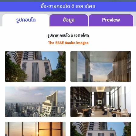
ซื้อ-ขายคอนโด ดิ เอส อโศก
รูปคอนโด
ข้อมูล
Preview
รูปภาพ คอนโด ดิ เอส อโศก
The ESSE Asoke images