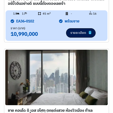
อร์บิ้วอินอย่างดี แบบนี้ต้องจองเลยจ้า
2
1
1
45 m
-
ชั้น 16
EA36-0102
พร้อมขาย
ราคา (บาท)
รายละเอียด
10,990,000
ขาย คอนโด ดิ เอส อโศก ตกแต่งสวย ห้องวิวเมือง ทำเล