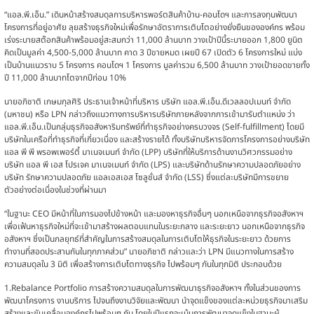
“แอล.พี.เอ็น.” เดินหน้าสร้างสมดุลการบริหารพอร์ตสินค้าบ้าน-คอนโดฯ และการลงทุนพัฒนา
โครงการที่อยู่อาศัย ลุยสร้างธุรกิจใหม่เพื่อรักษาอัตราการเติบโตอย่างยั่งยืนขององค์กร พร้อม
เร่งระบายสต๊อกสินค้าพร้อมอยู่สะสมกว่า 11,000 ล้านบาท วางเป้าปีนี้ระบายออก 1,800 ยูนิต
คิดเป็นมูลค่า 4,500-5,000 ล้านบาท คาด 3 ปีขายหมด เผยปี 67 เปิดตัว 6 โครงการใหม่ แบ่ง
เป็นบ้านแนวราบ 5 โครงการ คอนโดฯ 1 โครงการ มูลค่ารวม 6,500 ล้านบาท วางเป้ายอดขายทั้ง
ปี 11,000 ล้านบาทโตจากปีก่อน 10%
นายอภิชาติ เกษมกุลศิริ ประธานเจ้าหน้าที่บริหาร บริษัท แอล.พี.เอ็น.ดีเวลลอปเมนท์ จำกัด
(มหาชน) หรือ LPN กล่าวถึงแนวทางการบริหารบริษัทภายหลังจากการเข้ามารับตำแหน่ง ว่า
แอล.พี.เอ็น.เป็นกลุ่มธุรกิจอสังหาริมทรัพย์ที่ทำธุรกิจอย่างครบวงจร (Self-fulfillment) โดยมี
บริษัทในเครือที่ทำธุรกิจที่เกี่ยวเนื่อง และสร้างรายได้ ทั้งบริษัทบริหารจัดการโครงการอย่างบริษัท
แอล พี พี พรอพเพอร์ตี้ มาเนจเมนท์ จำกัด (LPP) บริษัทที่ให้บริการด้านงานวิศวกรรมอย่าง
บริษัท แอล พี เอส โปรเจค มาเนจเมนท์ จำกัด (LPS) และบริษัทด้านรักษาความปลอดภัยอย่าง
บริษัท รักษาความปลอดภัย แอลเอสเอส โซลูชั่นส์ จำกัด (LSS) ซึ่งแต่ละบริษัทมีการขยาย
ตัวอย่างต่อเนื่องในช่วงที่ผ่านมา
“ในฐานะ CEO มีหน้าที่ในการมองไปข้างหน้า และมองหาธุรกิจอื่นๆ นอกเหนือจากธุรกิจอสังหาฯ
เพื่อเฟ้นหาธุรกิจใหม่ที่จะเข้ามาสร้างผลตอบแทนในระยะกลาง และระยะยาว นอกเหนือจากธุรกิจ
อสังหาฯ ซึ่งเป็นกลยุทธ์ที่สำคัญในการสร้างสมดุลในการเติบโตให้ธุรกิจในระยะยาว ด้วยการ
ทำงานที่สอดประสานกันในทุกภาคส่วน” นายอภิชาติ กล่าวและว่า LPN มีแนวทางในการสร้าง
ความสมดุลใน 3 มิติ เพื่อสร้างการเติบโตทางธุรกิจ ไปพร้อมๆ กันในทุกมิติ ประกอบด้วย
1.Rebalance Portfolio การสร้างความสมดุลในการพัฒนาธุรกิจอสังหาฯ ทั้งในส่วนของการ
พัฒนาโครงการ งานบริการ ไปจนถึงงานวิจัยและพัฒนา นำจุดแข็งของแต่ละหน่วยธุรกิจมาเสริม
สร้างและขับเคลื่อนองค์กรไปพร้อมๆ กัน โดยในปีแรกจะเน้นการพัฒนาจุดแข็งในฐานะผู้