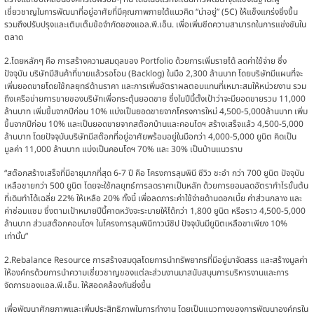
เชี่ยวชาญในการพัฒนาที่อยู่อาศัยที่มีคุณภาพภายใต้แนวคิด “น่าอยู่” (5C) ให้แข็งแกร่งยิ่งขึ้น
รวมถึงปรับปรุงและเติมเต็มข้อจำกัดของแอล.พี.เอ็น. เพื่อเพิ่มขีดความสามารถในการแข่งขันใน
ตลาด
2.โดยหลักๆ คือ การสร้างความสมดุลของ Portfolio ด้วยการเพิ่มรายได้ ลดค่าใช้จ่าย ซึ่ง
ปัจจุบัน บริษัทมีสินค้าที่ขายแล้วรอโอน (Backlog) ในมือ 2,300 ล้านบาท โดยบริษัทมีแผนที่จะ
เพิ่มยอดขายโดยใช้กลยุทธ์ด้านราคา และการเพิ่มอัตราผลตอบแทนที่เหมาะสมให้หน่วยงาน รวม
ถึงเครือข่ายการขายของบริษัทเพื่อกระตุ้นยอดขาย ซึ่งในปีนี้ตั้งเป้าว่าจะมียอดขายรวม 11,000
ล้านบาท เพิ่มขึ้นจากปีก่อน 10% แบ่งเป็นยอดขายจากโครงการใหม่ 4,500-5,000ล้านบาท เพิ่ม
ขึ้นจากปีก่อน 10% และเป็นยอดขายจากสต๊อกบ้านและคอนโดฯ สร้างเสร็จแล้ว 4,500-5,000
ล้านบาท โดยปัจจุบันบริษัทมีสต๊อกที่อยู่อาศัยพร้อมอยู่ในมือกว่า 4,000-5,000 ยูนิต คิดเป็น
มูลค่า 11,000 ล้านบาท แบ่งเป็นคอนโดฯ 70% และ 30% เป็นบ้านแนวราบ
“สต๊อกสร้างเสร็จที่มีอายุมากที่สุด 6-7 ปี คือ โครงการลุมพินี ซีวิว ชะอำ กว่า 700 ยูนิต ปัจจุบัน
เหลือขายกว่า 500 ยูนิต โดยจะใช้กลยุทธ์การลดราคาเป็นหลัก ด้วยการยอมลดอัตรากำไรขั้นต้น
ที่เดิมทำได้เฉลี่ย 22% ให้เหลือ 20% ทั้งนี้ เพื่อลดภาระค่าใช้จ่ายด้านดอกเบี้ย ค่าส่วนกลาง และ
ค่าซ่อมแซม ซึ่งตามเป้าหมายปีนี้คาดหวังจะระบายให้ได้กว่า 1,800 ยูนิต หรือราว 4,500-5,000
ล้านบาท ส่วนสต๊อกคอนโดฯ ในโครงการลุมพินีทาวน์ชิป ปัจจุบันมียูนิตเหลือขาเพียง 10%
เท่านั้น”
2.Rebalance Resource การสร้างสมดุลโดยการนำทรัพยากรที่มีอยู่มาจัดสรร และสร้างมูลค่า
ให้องค์กรด้วยการนำความเชี่ยวชาญของแต่ละส่วนงานมาสนับสนุนการบริหารงานและการ
จัดการของแอล.พี.เอ็น. ให้สอดคล้องกันยิ่งขึ้น
เพื่อพัฒนาศักยภาพและเพิ่มประสิทธิภาพในการทำงาน โดยเป็นแนวทางของการพัฒนาองค์กรใน