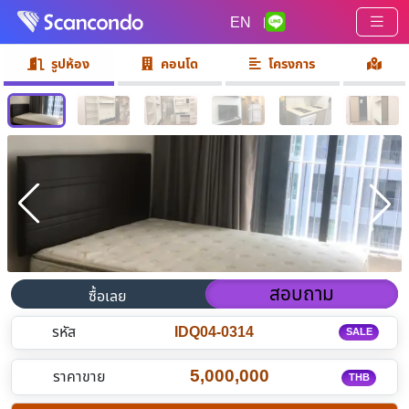
EN
|
รูปห้อง
คอนโด
โครงการ
สอบถาม
ซื้อเลย
รหัส
IDQ04-0314
SALE
5,000,000
ราคาขาย
THB