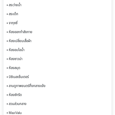
• สระว่ายน้ำ
• สระเด็ก
• จากุซซี่
• ห้องออกกำลังกาย
• ห้องเปลี่ยนเสื้อผ้า
• ห้องอบไอน้ำ
• ห้องซาวน่า
• ห้องสมุด
• บิซิเนสเซ็นเตอร์
• ลานดูภาพยนตร์กึ่งกลางแจ้ง
• ห้องซักรีด
• สวนส่วนกลาง
• MaxValu