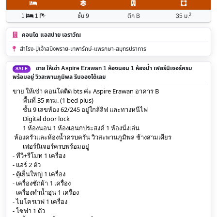
2
1
1
ชั้น 9
ตึก B
35
ม.
คอนโด แอสปาย เอราวัณ
สำโรง-ปู่เจ้าสมิงพราย-เทพารักษ์-แพรกษา-สมุทรปราการ
ขาย ให้เช่า Aspire Erawan 1 ห้องนอน 1 ห้องน้ำ เฟอร์นิเจอร์ครบ
SALE
พร้อมอยู่ วิวสะพานภูมิพล รีบจองได้เลย
ขาย ให้เช่า คอนโดติด bts ค่ะ Aspire Erawan อาคาร B
 พื้นที่ 35 ตรม. (1 bed plus)
 ชั้น 9 เลขห้อง 62/245 อยู่ใกล้ลิฟ และทางหนีไฟ 
 Digital door lock
 1 ห้องนอน 1 ห้องเอนกประสงค์ 1 ห้องนั่งเล่น 
ห้องครัวและห้องน้ำครบครัน วิวสะพานภูมิพล ช้างสามเศียร
 เฟอร์นิเจอร์ครบพร้อมอยู่ 
- ทีวี+รีโมท 1 เครื่อง
- แอร์ 2 ตัว
- ตู้เย็นใหญ่ 1 เครื่อง
- เครื่องซักผ้า 1 เครื่อง
- เครื่องทำน้ำอุ่น 1 เครื่อง
- ไมโครเวฟ 1 เครื่อง 
- โซฟา 1 ตัว 