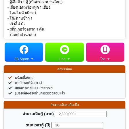
- ตู้เสื้อผ้า 1 ตู้ (เป็นกระจกบานใหญ่)
- เตียงนอนพร้อมฟูก 1 เตียง
- โคมไฟหัวเตียง 1 
- โต๊ะทานข้าว 1 
- เก้าอี้ 4 ตัว
- สติ๊กเกอร์จอดรถ 1 คัน
- รวมค่าส่วนกลาง
FB Share
Line
โทร
สถานะห้อง
พร้อมซื้อ/ขาย
ขายใบจอง/เงินดาวน์
สิทธิการขายแบบ Freehold
รูปจริงห้องจริงผ่านการตรวจสอบแล้ว
คำนวณเงินขอสินเชื่อ
จำนวนเงินกู้ (บาท)
ระยะเวลากู้ (ปี)