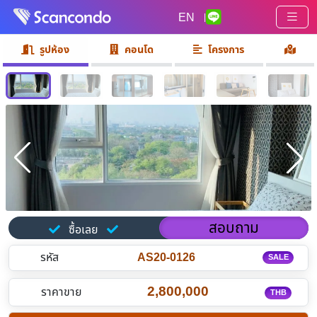
EN
|
รูปห้อง
คอนโด
โครงการ
สอบถาม
ซื้อเลย
รหัส
AS20-0126
SALE
2,800,000
ราคาขาย
THB