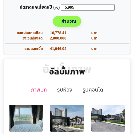
อัตราดอกเบี้ยต่อปี (%)
คำนวณ
ยอดผ่อนต่อเดือน
16,778.41
บาท
วงเงินกู้สูงสุด
2,800,000
บาท
รวมดอกเบี้ย
41,946.04
บาท
อัลบั้มภาพ
อัลบั้มภาพ
ภาพปก
รูปห้อง
รูปคอนโด