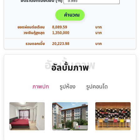
อัตราดอกเบี้ยต่อปี (%)
คำนวณ
ยอดผ่อนต่อเดือน
8,089.59
บาท
วงเงินกู้สูงสุด
1,350,000
บาท
รวมดอกเบี้ย
20,223.98
บาท
อัลบั้มภาพ
อัลบั้มภาพ
ภาพปก
รูปห้อง
รูปคอนโด