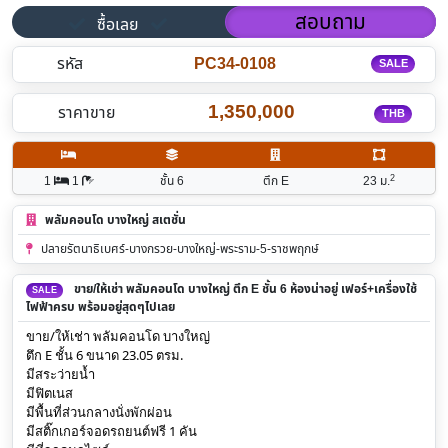
สอบถาม
ซื้อเลย
รหัส
PC34-0108
SALE
1,350,000
ราคาขาย
THB
2
1
1
ชั้น 6
ตึก E
23
ม.
พลัมคอนโด บางใหญ่ สเตชั่น
ปลายรัตนาธิเบศร์-บางกรวย-บางใหญ่-พระราม-5-ราชพฤกษ์
ขาย/ให้เช่า พลัมคอนโด บางใหญ่ ตึก E ชั้น 6 ห้องน่าอยู่ เฟอร์+เครื่องใช้
SALE
ไฟฟ้าครบ พร้อมอยู่สุดๆไปเลย
ขาย/ให้เช่า 
พลัมคอนโด บางใหญ่
ตึก E ชั้น 6 ขนาด 23.05 ตรม.
มีสระว่ายน้ำ
มีฟิตเนส
มีพื้นที่ส่วนกลางนั่งพักผ่อน
มีสติ๊กเกอร์จอดรถยนต์ฟรี 1 คัน