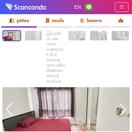
EN
|
รูปห้อง
คอนโด
โครงการ