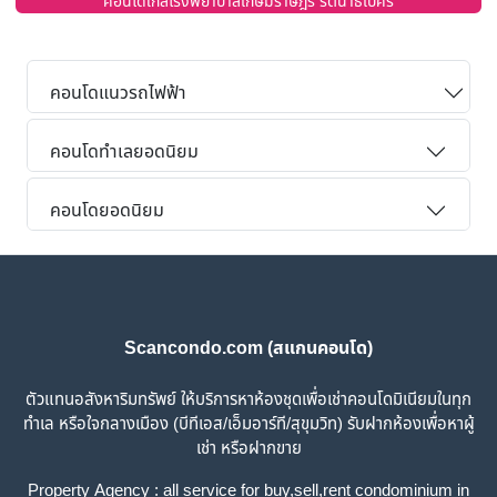
คอนโดใกล้โรงพยาบาลเกษมราษฎร์ รัตนาธิเบศร์
คอนโดแนวรถไฟฟ้า
คอนโดทำเลยอดนิยม
คอนโดยอดนิยม
Scancondo.com (สแกนคอนโด)
ตัวแทนอสังหาริมทรัพย์ ให้บริการหาห้องชุดเพื่อเช่าคอนโดมิเนียมในทุก
ทำเล หรือใจกลางเมือง (บีทีเอส/เอ็มอาร์ที/สุขุมวิท) รับฝากห้องเพื่อหาผู้
เช่า หรือฝากขาย
Property Agency : all service for buy,sell,rent condominium in