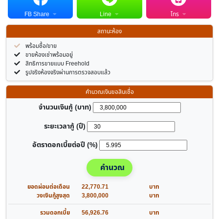
FB Share
Line
โทร
สถานะห้อง
พร้อมซื้อ/ขาย
ขายห้องเช่าพร้อมอยู่
สิทธิการขายแบบ Freehold
รูปจริงห้องจริงผ่านการตรวจสอบแล้ว
คำนวณเงินขอสินเชื่อ
จำนวนเงินกู้ (บาท)
ระยะเวลากู้ (ปี)
อัตราดอกเบี้ยต่อปี (%)
คำนวณ
ยอดผ่อนต่อเดือน
22,770.71
บาท
วงเงินกู้สูงสุด
3,800,000
บาท
รวมดอกเบี้ย
56,926.76
บาท