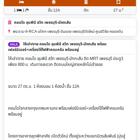
2
1
1
ชั้น 12A
ตึก
27
ม.
คอนโด ลุมพินี สวีท เพชรบุรี-มักกะสัน
พระราม-9-RCA-อโศก-เพชรบุรี-ดินแดง-เพชรบุรีตัดใหม่-ศูนย์วิจัย-คลองตัน
ให้เช่า/ขาย คอนโด ลุมพินี สวีท เพชรบุรี-มักกะสัน พร้อม
SALE
เฟอร์นิเจอร์+เครื่องใช้ไฟฟ้าครบครัน พร้อมอยู่
ให้เช่า/ขาย คอนโด ลุมพินี สวีท เพชรบุรี-มักกะสัน ติด MRT เพชรบุรี ประตู3
เพียง 800 ม. เดินทางสะดวก ติดถนนใหญ่สายหลักไม่เข้าซอย
ขนาด 27 ตร.ม. 1 ห้องนอน 1 ห้องน้ำ ชั้น 12A
คอนโดใจกลางกรุงเทพมหานคร พร้อมเฟอร์นิเจอร์+เครื่องใช้ไฟฟ้าครบครัน
พร้อมอยู่
โครงการอาคารชุดพักอาศัย เปิดตัวใหม่ ตั้งอยู่ระหว่างแยกมิตรสัมพันธ์ (มุ่งสู่