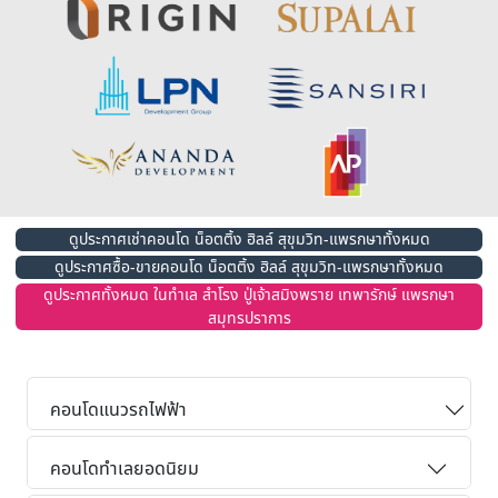
ดูประกาศเช่าคอนโด น็อตติ้ง ฮิลล์ สุขุมวิท-แพรกษาทั้งหมด
ดูประกาศซื้อ-ขายคอนโด น็อตติ้ง ฮิลล์ สุขุมวิท-แพรกษาทั้งหมด
ดูประกาศทั้งหมด ในทำเล สำโรง ปู่เจ้าสมิงพราย เทพารักษ์ แพรกษา
สมุทรปราการ
คอนโดแนวรถไฟฟ้า
คอนโดทำเลยอดนิยม