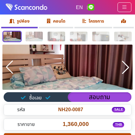
EN
|
รูปห้อง
คอนโด
โครงการ
สอบถาม
ซื้อเลย
รหัส
NH20-0087
SALE
1,360,000
ราคาขาย
THB