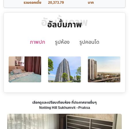
รวมดอกเบี้ย
20,373.79
บาท
อัลบั้มภาพ
อัลบั้มภาพ
ภาพปก
รูปห้อง
รูปคอนโด
เลือกดูและเปรียบเทียบห้อง ที่ประกาศขายอื่นๆ
Notting Hill Sukhumvit –Praksa