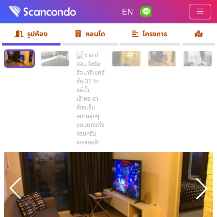
EN
|
รูปห้อง
คอนโด
โครงการ