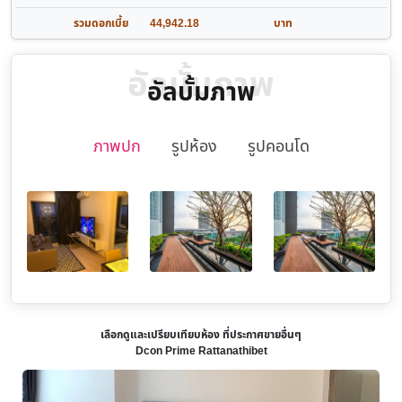
รวมดอกเบี้ย
44,942.18
บาท
อัลบั้มภาพ
อัลบั้มภาพ
ภาพปก
รูปห้อง
รูปคอนโด
เลือกดูและเปรียบเทียบห้อง ที่ประกาศขายอื่นๆ
Dcon Prime Rattanathibet