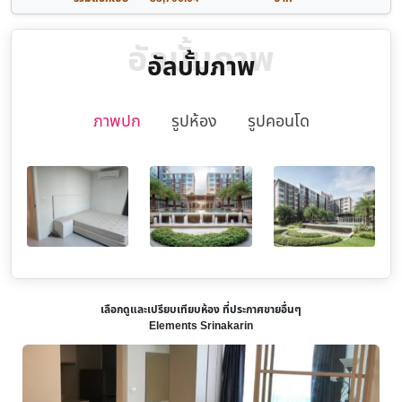
อัลบั้มภาพ
อัลบั้มภาพ
ภาพปก
รูปห้อง
รูปคอนโด
เลือกดูและเปรียบเทียบห้อง ที่ประกาศขายอื่นๆ
Elements Srinakarin