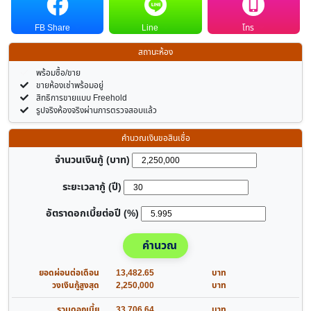
FB Share
Line
โทร
สถานะห้อง
พร้อมซื้อ/ขาย
ขายห้องเช่าพร้อมอยู่
สิทธิการขายแบบ Freehold
รูปจริงห้องจริงผ่านการตรวจสอบแล้ว
คำนวณเงินขอสินเชื่อ
จำนวนเงินกู้ (บาท)
ระยะเวลากู้ (ปี)
อัตราดอกเบี้ยต่อปี (%)
คำนวณ
ยอดผ่อนต่อเดือน
13,482.65
บาท
วงเงินกู้สูงสุด
2,250,000
บาท
รวมดอกเบี้ย
33,706.64
บาท