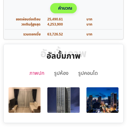
คำนวณ
ยอดผ่อนต่อเดือน
25,490.61
บาท
วงเงินกู้สูงสุด
4,253,900
บาท
รวมดอกเบี้ย
63,726.52
บาท
อัลบั้มภาพ
อัลบั้มภาพ
ภาพปก
รูปห้อง
รูปคอนโด