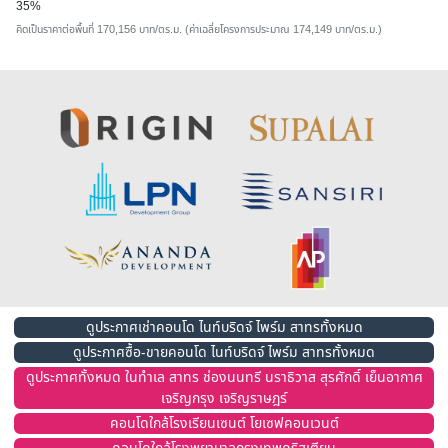
35%
คิดเป็นราคาต่อพื้นที่ 170,156 บาท/ตร.ม. (ค่าเฉลี่ยโครงการประมาณ 174,149 บาท/ตร.ม.)
ดูประกาศเช่าคอนโด ไนท์บริดจ์ ไพร์ม สาทรทั้งหมด
ดูประกาศซื้อ-ขายคอนโด ไนท์บริดจ์ ไพร์ม สาทรทั้งหมด
ดูประกาศทั้งหมด ในทำเล สาทร ช่องนนทรี นราธิวาส สุรศักดิ์ เย็นอากาศ
เจริญกรุง เจริญราษฎร์
คอนโดใกล้โรงเรียนเซนต์ โยเซฟคอนเวนต์