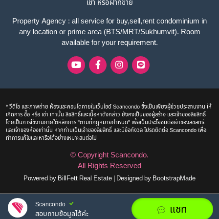
เช่า หรือฝากขาย
Property Agency : all service for buy,sell,rent condominium in
any location or prime area (BTS/MRT/Sukhumvit). Room
available for your requirement.
* วีดีโอ และภาพถ่าย ห้องและคอนโดภายในเว็บไซด์ Scancondo ซึ่งเป็นเพียงผู้ช่วยประสานงาน ให้
เกิดการ ซื้อ หรือ เช่า เท่านั้น ลิขสิทธิ์และเนื้อหาดังกล่าว ยังคงเป็นของผู้สร้าง และเจ้าของลิขสิทธิ์
โดยเป็นการใช้งานภายใต้หลักการ "ตามที่กฎหมายกำหนด" เพื่อเป็นประโยชน์ต่อเจ้าของลิขสิทธิ์
และเจ้าของห้องเท่านั้น หากท่านเป็นเจ้าของลิขสิทธิ์ และมีข้อกังวล โปรดติดต่อ Scancondo เพื่อ
ทำการแก้ไขและหารือได้อย่างเหมาะสมต่อไป
© Copyright
Scancondo
.
All Rights Reserved
Powered by
BillFett Real Estate
|
Designed by
BootstrapMade
Scancondo
แชท
สอบถามข้อมูลได้ค่ะ