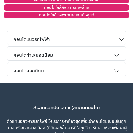
คอนโดใกล้โรงพยาบาลกรุงเทพคริสเตียน
คอนโดใกล้สีลม คอมเพล็กซ์
คอนโดใกล้โรงพยาบาลเซนต์หลุยส์
คอนโดแนวรถไฟฟ้า
คอนโดทำเลยอดนิยม
คอนโดยอดนิยม
Scancondo.com (สแกนคอนโด)
ตัวแทนอสังหาริมทรัพย์ ให้บริการหาห้องชุดเพื่อเช่าคอนโดมิเนียมในทุก
ทำเล หรือใจกลางเมือง (บีทีเอส/เอ็มอาร์ที/สุขุมวิท) รับฝากห้องเพื่อหาผู้