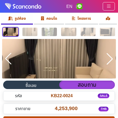
EN
|
รูปห้อง
คอนโด
โครงการ
สอบถาม
ซื้อเลย
รหัส
KB22-0024
SALE
4,253,900
ราคาขาย
THB