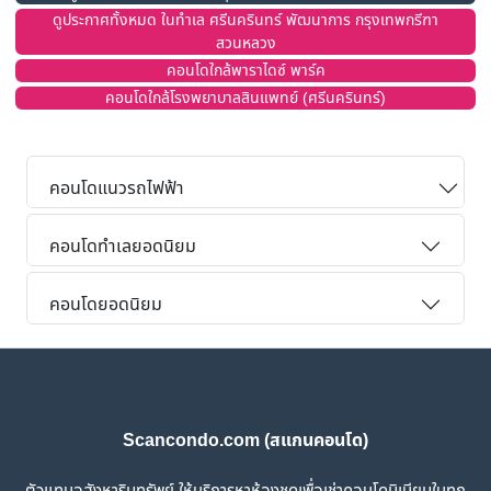
ดูประกาศทั้งหมด ในทำเล ศรีนครินทร์ พัฒนาการ กรุงเทพกรีฑา
สวนหลวง
คอนโดใกล้พาราไดซ์ พาร์ค
คอนโดใกล้โรงพยาบาลสินแพทย์ (ศรีนครินทร์)
คอนโดแนวรถไฟฟ้า
คอนโดทำเลยอดนิยม
คอนโดยอดนิยม
Scancondo.com (สแกนคอนโด)