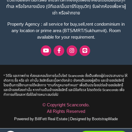
ตัวแทนอสังหาริมทรัพย์ ให้บริการหาห้องชุดเพื่อเช่าคอนโดมิเนียมในทุก
ทำเล หรือใจกลางเมือง (บีทีเอส/เอ็มอาร์ที/สุขุมวิท) รับฝากห้องเพื่อหาผู้
เช่า หรือฝากขาย
Property Agency : all service for buy,sell,rent condominium in
any location or prime area (BTS/MRT/Sukhumvit). Room
available for your requirement.
* วีดีโอ และภาพถ่าย ห้องและคอนโดภายในเว็บไซด์ Scancondo ซึ่งเป็นเพียงผู้ช่วยประสานงาน ให้
เกิดการ ซื้อ หรือ เช่า เท่านั้น ลิขสิทธิ์และเนื้อหาดังกล่าว ยังคงเป็นของผู้สร้าง และเจ้าของลิขสิทธิ์
โดยเป็นการใช้งานภายใต้หลักการ "ตามที่กฎหมายกำหนด" เพื่อเป็นประโยชน์ต่อเจ้าของลิขสิทธิ์
และเจ้าของห้องเท่านั้น หากท่านเป็นเจ้าของลิขสิทธิ์ และมีข้อกังวล โปรดติดต่อ Scancondo เพื่อ
ทำการแก้ไขและหารือได้อย่างเหมาะสมต่อไป
© Copyright
Scancondo
.
All Rights Reserved
Powered by
BillFett Real Estate
|
Designed by
BootstrapMade