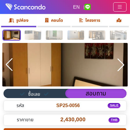
EN
|
รูปห้อง
คอนโด
โครงการ
สอบถาม
ซื้อเลย
รหัส
SP25-0056
SALE
2,430,000
ราคาขาย
THB