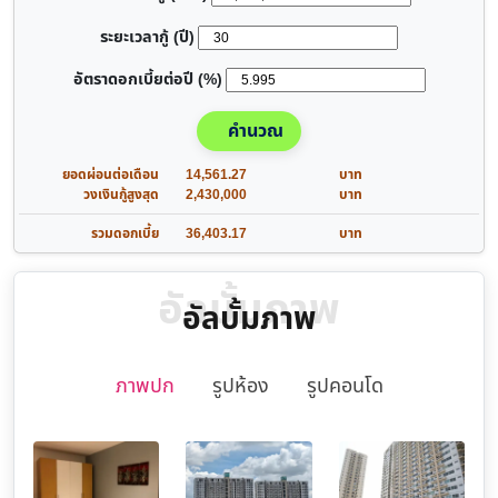
ระยะเวลากู้ (ปี)
อัตราดอกเบี้ยต่อปี (%)
คำนวณ
ยอดผ่อนต่อเดือน
14,561.27
บาท
วงเงินกู้สูงสุด
2,430,000
บาท
รวมดอกเบี้ย
36,403.17
บาท
อัลบั้มภาพ
อัลบั้มภาพ
ภาพปก
รูปห้อง
รูปคอนโด