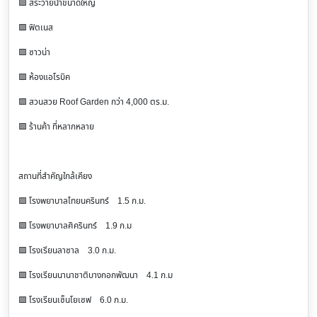
🟪 สระว่ายน้ำขนาดใหญ่
🟪 ฟิตเนส
🟪 ซาวน่า
🟪 ห้องแอโรบิค
🟪 สวนสวย Roof Garden กว่า 4,000 ตร.ม.
🟪 ร้านค้า ที่หลากหลาย
สถานที่สำคัญใกล้เคียง
🟪 โรงพยาบาลไทยนครินทร์ 1.5 ก.ม.
🟪 โรงพยาบาลศิครินทร์ 1.9 ก.ม
🟪 โรงเรียนลาซาล 3.0 ก.ม.
🟪 โรงเรียนนานาชาติบางกอกพัฒนา 4.1 ก.ม
🟪 โรงเรียนเซ็นโยเซฟ 6.0 ก.ม.