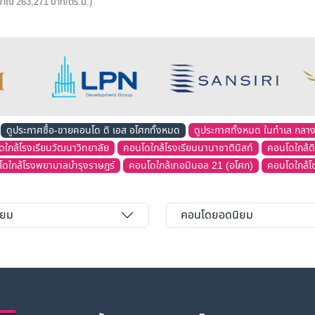
ระมาณ 263,271 บาท/ตร.ม.)
ดูประกาศซื้อ-ขายคอนโด ดิ เอส อโศกทั้งหมด
ดูประกาศทั้งหมด ในทำเล กลาง
ใกล้โรงเรียนวัฒนาวิทยาลัย
คอนโดใกล้โรงเรียนนานาชาตินิสท์
คอนโดใกล้ดิ
ดใกล้โรงพยาบาลบำรุงราษฎร์
คอนโดใกล้เทอมินอล 21 (อโศก)
คอนโดใกล้โชว
ิยม
คอนโดยอดนิยม