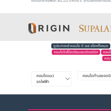
คิดเป็นราคาต่อพื้นที่ 302,222 บาท/ตร.ม. (ค่าเฉลี่ยโครงการป
ดูประกาศเช่าคอนโด ดิ เอส อโศกทั้งหมด
คอนโดใกล้โรงเรียนเซนต์ดอมินิก
คอนโด
คอนโ
คอนโดแนว
คอนโดทำเลยอดน
รถไฟฟ้า