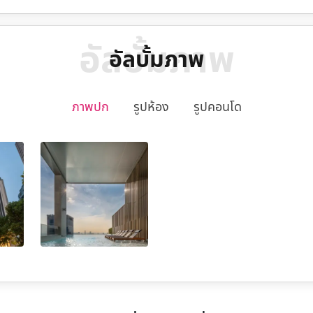
อัลบั้มภาพ
อัลบั้มภาพ
ภาพปก
รูปห้อง
รูปคอนโด