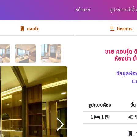
หน้าแรก
ดูประกาศเช่าอื่
คอนโด
โครงการ
ขาย คอนโด ด
ห้องน้ำ ช
ข้อมูลห
C
รูปแบบห้อง
ชั้น
1
1
49 fl