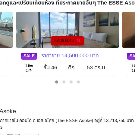
ือกดูและเปรียบเทียบห้อง ที่ประกาศขายอื่นๆ
The ESSE Aso
EA36-0049
ราคาขาย
14,500,000
บาท
SALE
S
1
1
.
ชั้น 46
ตึก
53
ตร.ม.
1
1
 Asoke
ระกาศขายใน คอนโด ดิ เอส อโศก (The ESSE Asoke) อยู่ที่ 13,713,750 บาท
าร