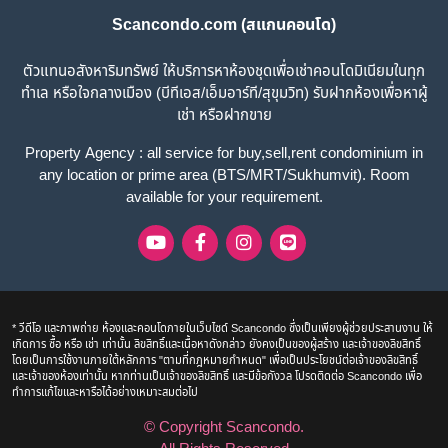
Scancondo.com (สแกนคอนโด)
ตัวแทนอสังหาริมทรัพย์ ให้บริการหาห้องชุดเพื่อเช่าคอนโดมิเนียมในทุก
ทำเล หรือใจกลางเมือง (บีทีเอส/เอ็มอาร์ที/สุขุมวิท) รับฝากห้องเพื่อหาผู้
เช่า หรือฝากขาย
Property Agency : all service for buy,sell,rent condominium in
any location or prime area (BTS/MRT/Sukhumvit). Room
available for your requirement.
* วีดีโอ และภาพถ่าย ห้องและคอนโดภายในเว็บไซด์ Scancondo ซึ่งเป็นเพียงผู้ช่วยประสานงาน ให้
เกิดการ ซื้อ หรือ เช่า เท่านั้น ลิขสิทธิ์และเนื้อหาดังกล่าว ยังคงเป็นของผู้สร้าง และเจ้าของลิขสิทธิ์
โดยเป็นการใช้งานภายใต้หลักการ "ตามที่กฎหมายกำหนด" เพื่อเป็นประโยชน์ต่อเจ้าของลิขสิทธิ์
และเจ้าของห้องเท่านั้น หากท่านเป็นเจ้าของลิขสิทธิ์ และมีข้อกังวล โปรดติดต่อ Scancondo เพื่อ
ทำการแก้ไขและหารือได้อย่างเหมาะสมต่อไป
© Copyright
Scancondo
.