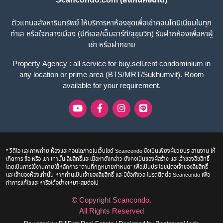
ตัวแทนอสังหาริมทรัพย์ ให้บริการหาห้องชุดเพื่อเช่าคอนโดมิเนียมในทุก
ทำเล หรือใจกลางเมือง (บีทีเอส/เอ็มอาร์ที/สุขุมวิท) รับฝากห้องเพื่อหาผู้
เช่า หรือฝากขาย
Property Agency : all service for buy,sell,rent condominium in
any location or prime area (BTS/MRT/Sukhumvit). Room
available for your requirement.
* วีดีโอ และภาพถ่าย ห้องและคอนโดภายในเว็บไซด์ Scancondo ซึ่งเป็นเพียงผู้ช่วยประสานงาน ให้
เกิดการ ซื้อ หรือ เช่า เท่านั้น ลิขสิทธิ์และเนื้อหาดังกล่าว ยังคงเป็นของผู้สร้าง และเจ้าของลิขสิทธิ์
โดยเป็นการใช้งานภายใต้หลักการ "ตามที่กฎหมายกำหนด" เพื่อเป็นประโยชน์ต่อเจ้าของลิขสิทธิ์
และเจ้าของห้องเท่านั้น หากท่านเป็นเจ้าของลิขสิทธิ์ และมีข้อกังวล โปรดติดต่อ Scancondo เพื่อ
ทำการแก้ไขและหารือได้อย่างเหมาะสมต่อไป
© Copyright
Scancondo
.
All Rights Reserved