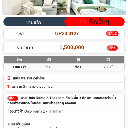
ห้องอื่นๆ
ขายแล้ว
รหัส
UR30-0127
SALE
1,500,000
ราคาขาย
THB
2
1
1
ชั้น 3
ตึก C
23
ม.
ยูนิโอ พระราม 2-ท่าข้าม
พระราม-2-ท่าข้าม-บางขุนเทียน
ขาย Unio Rama 2-Thakham ตึก C ชั้น 3 ติดฟิตเนสและสระว่ายน้ำ
SALE
ตกแต่งสวยมาก โทนสีสบายตาน่าอยู่สุดๆ จองเลย
ห้องนางฟ้า Unio Rama 2 - Thakham
รายละเอียดห้อง