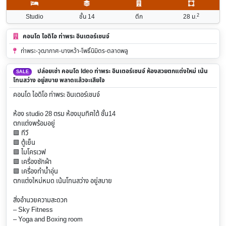
2
Studio
ชั้น 14
ตึก
28
ม.
คอนโด ไอดิโอ ท่าพระ อินเตอร์เชนจ์
ท่าพระ-วุฒากาศ-บางหว้า-โพธิ์นิมิตร-ตลาดพลู
ปล่อยเช่า คอนโด Ideo ท่าพระ อินเตอร์เชนจ์ ห้องสวยตกแต่งใหม่ เน้น
SALE
โทนสว่าง อยู่สบาย พลาดแล้วจะเสียใจ
คอนโด ไอดิโอ ท่าพระ อินเตอร์เชนจ์
ห้อง studio 28 ตรม ห้องมุมทิศใต้ ชั้น14
ตกแต่งพร้อมอยู่
🟪 ทีวี
🟪 ตู้เย็น
🟪 ไมโครเวฟ
🟪 เครื่องซักผ้า
🟪 เครื่องทำน้ำอุ่น
ตกแต่งใหม่หมด เน้นโทนสว่าง อยู่สบาย
สิ่งอำนวยความสะดวก
– Sky Fitness
– Yoga and Boxing room