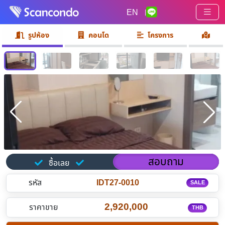
EN
|
รูปห้อง
คอนโด
โครงการ
สอบถาม
ซื้อเลย
รหัส
IDT27-0010
SALE
2,920,000
ราคาขาย
THB