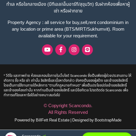
ทำเล หรือใจกลางเมือง (บีทีเอส/เอ็มอาร์ที/สุขุมวิท) รับฝากห้องเพื่อหาผู้
เช่า หรือฝากขาย
Property Agency : all service for buy,sell,rent condominium in
any location or prime area (BTS/MRT/Sukhumvit). Room
available for your requirement.
* วีดีโอ และภาพถ่าย ห้องและคอนโดภายในเว็บไซด์ Scancondo ซึ่งเป็นเพียงผู้ช่วยประสานงาน ให้
เกิดการ ซื้อ หรือ เช่า เท่านั้น ลิขสิทธิ์และเนื้อหาดังกล่าว ยังคงเป็นของผู้สร้าง และเจ้าของลิขสิทธิ์
โดยเป็นการใช้งานภายใต้หลักการ "ตามที่กฎหมายกำหนด" เพื่อเป็นประโยชน์ต่อเจ้าของลิขสิทธิ์
และเจ้าของห้องเท่านั้น หากท่านเป็นเจ้าของลิขสิทธิ์ และมีข้อกังวล โปรดติดต่อ Scancondo เพื่อ
ทำการแก้ไขและหารือได้อย่างเหมาะสมต่อไป
© Copyright
Scancondo
.
All Rights Reserved
Powered by
BillFett Real Estate
|
Designed by
BootstrapMade