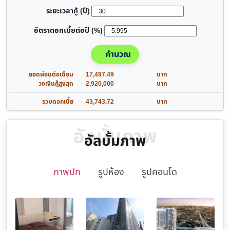
ระยะเวลากู้ (ปี)
อัตราดอกเบี้ยต่อปี (%)
คำนวณ
ยอดผ่อนต่อเดือน
17,497.49
บาท
วงเงินกู้สูงสุด
2,920,000
บาท
รวมดอกเบี้ย
43,743.72
บาท
อัลบั้มภาพ
อัลบั้มภาพ
ภาพปก
รูปห้อง
รูปคอนโด