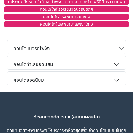
ดูประกาศทั้งหมด ในทำเล ท่าพระ วุฒากาศ บางหว้า โพธิ์นิมิตร ตลาดพลู
คอนโดใกล้โรงเรียนวัดนวลนรดิศ
คอนโดใกล้โรงพยาบาลบางไผ่
คอนโดใกล้โรงพยาบาลพญาไท 3
คอนโดแนวรถไฟฟ้า
คอนโดทำเลยอดนิยม
คอนโดยอดนิยม
Scancondo.com (สแกนคอนโด)
ตัวแทนอสังหาริมทรัพย์ ให้บริการหาห้องชุดเพื่อเช่าคอนโดมิเนียมในทุก