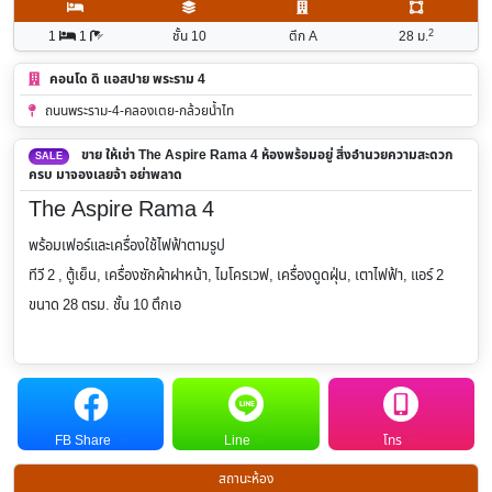
2
1
1
ชั้น 10
ตึก A
28
ม.
คอนโด ดิ แอสปาย พระราม 4
ถนนพระราม-4-คลองเตย-กล้วยน้ำไท
ขาย ให้เช่า The Aspire Rama 4 ห้องพร้อมอยู่ สิ่งอำนวยความสะดวก
SALE
ครบ มาจองเลยจ้า อย่าพลาด
The Aspire Rama 4
พร้อมเฟอร์และเครื่องใช้ไฟฟ้าตามรูป
ทีวี 2 , ตู้เย็น, เครื่องซักผ้าฝาหน้า, ไมโครเวฟ, เครื่องดูดฝุ่น, เตาไฟฟ้า, แอร์ 2
ขนาด 28 ตรม. ชั้น 10 ตึกเอ
FB Share
Line
โทร
สถานะห้อง