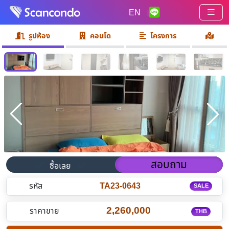
EN
|
รูปห้อง
คอนโด
โครงการ
สอบถาม
ซื้อเลย
รหัส
TA23-0643
SALE
2,260,000
ราคาขาย
THB