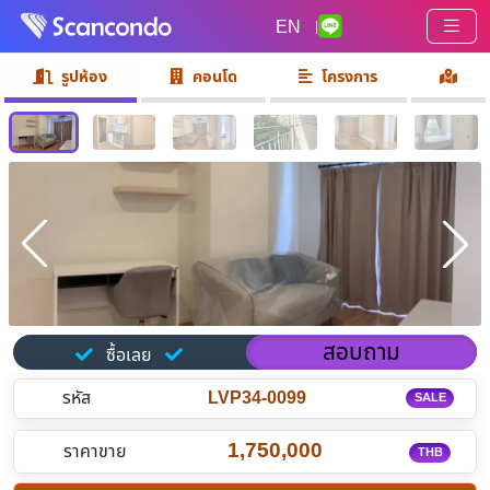
EN
|
รูปห้อง
คอนโด
โครงการ
สอบถาม
ซื้อเลย
รหัส
LVP34-0099
SALE
1,750,000
ราคาขาย
THB