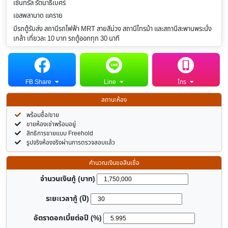
เซ็นทรัล รัตนาธิเบศร์
เอสพลานาด แคราย
มีรถตู้รับส่ง สถานีรถไฟฟ้า MRT สายสีม่วง สถานีไทรม้า และสถานีสะพานพระนั่ง
เกล้า เที่ยวละ 10 บาท รถตู้ออกทุก 30 นาที
FB Share
Line
โทร
สถานะห้อง
พร้อมซื้อ/ขาย
ขายห้องเช่าพร้อมอยู่
สิทธิการขายแบบ Freehold
รูปจริงห้องจริงผ่านการตรวจสอบแล้ว
คำนวณเงินขอสินเชื่อ
จำนวนเงินกู้ (บาท)
ระยะเวลากู้ (ปี)
อัตราดอกเบี้ยต่อปี (%)