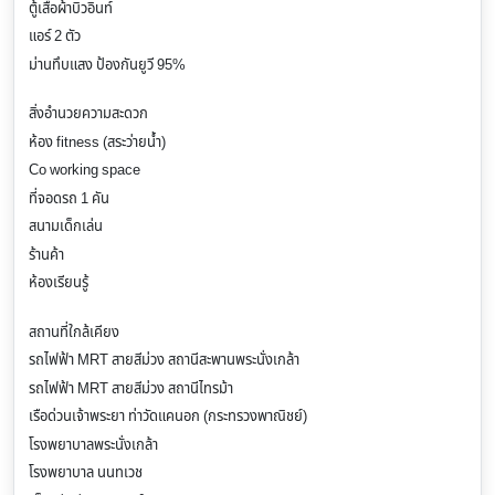
ตู้เสื้อผ้าบิวอินท์
แอร์ 2 ตัว
ม่านทึบแสง ป้องกันยูวี 95%
สิ่งอำนวยความสะดวก
ห้อง fitness (สระว่ายน้ำ)
Co working space
ที่จอดรถ 1 คัน
สนามเด็กเล่น
ร้านค้า
ห้องเรียนรู้
สถานที่ใกล้เคียง
รถไฟฟ้า MRT สายสีม่วง สถานีสะพานพระนั่งเกล้า
รถไฟฟ้า MRT สายสีม่วง สถานีไทรม้า
เรือด่วนเจ้าพระยา ท่าวัดแคนอก (กระทรวงพาณิชย์)
โรงพยาบาลพระนั่งเกล้า
โรงพยาบาล นนทเวช