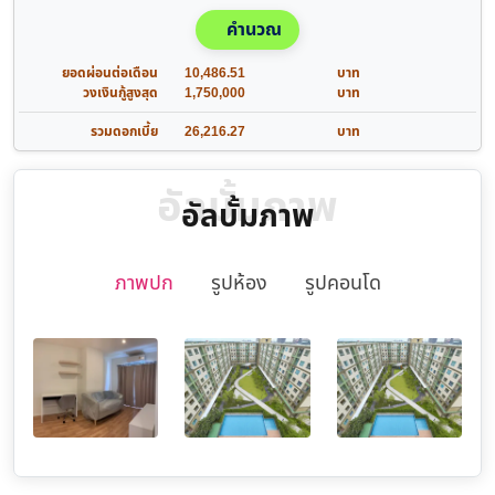
คำนวณ
ยอดผ่อนต่อเดือน
10,486.51
บาท
วงเงินกู้สูงสุด
1,750,000
บาท
รวมดอกเบี้ย
26,216.27
บาท
อัลบั้มภาพ
อัลบั้มภาพ
ภาพปก
รูปห้อง
รูปคอนโด