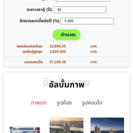
ระยะเวลากู้ (ปี)
อัตราดอกเบี้ยต่อปี (%)
คำนวณ
ยอดผ่อนต่อเดือน
22,890.55
บาท
วงเงินกู้สูงสุด
3,820,000
บาท
รวมดอกเบี้ย
57,226.38
บาท
อัลบั้มภาพ
อัลบั้มภาพ
ภาพปก
รูปห้อง
รูปคอนโด