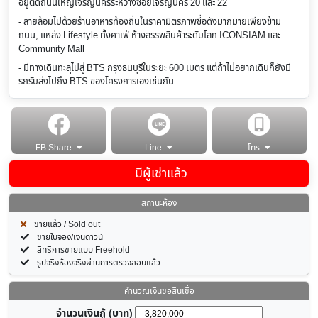
อยู่ติดถนนใหญ่เจริญนครระหว่างซอยเจริญนคร 20 และ 22
- ลายล้อมไปด้วยร้านอาหารท้องถิ่นในราคามิตรภาพชื่อดังมากมายเพียงข้าม
ถนน, แหล่ง Lifestyle ทั้งคาเฟ่ ห้างสรรพสินค้าระดับโลก ICONSIAM และ
Community Mall
- มีทางเดินทะลุไปสู่ BTS กรุงธนบุรีในระยะ 600 เมตร แต่ถ้าไม่อยากเดินก็ยังมี
รถรับส่งไปถึง BTS ของโครงการเองเช่นกัน
FB Share
Line
โทร
มีผู้เช่าแล้ว
สถานะห้อง
ขายแล้ว / Sold out
ขายใบจอง/เงินดาวน์
สิทธิการขายแบบ Freehold
รูปจริงห้องจริงผ่านการตรวจสอบแล้ว
คำนวณเงินขอสินเชื่อ
จำนวนเงินกู้ (บาท)