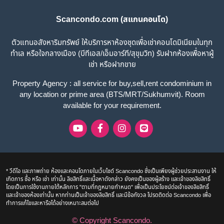
Scancondo.com (สแกนคอนโด)
ตัวแทนอสังหาริมทรัพย์ ให้บริการหาห้องชุดเพื่อเช่าคอนโดมิเนียมในทุก
ทำเล หรือใจกลางเมือง (บีทีเอส/เอ็มอาร์ที/สุขุมวิท) รับฝากห้องเพื่อหาผู้
เช่า หรือฝากขาย
Property Agency : all service for buy,sell,rent condominium in
any location or prime area (BTS/MRT/Sukhumvit). Room
available for your requirement.
* วีดีโอ และภาพถ่าย ห้องและคอนโดภายในเว็บไซด์ Scancondo ซึ่งเป็นเพียงผู้ช่วยประสานงาน ให้
เกิดการ ซื้อ หรือ เช่า เท่านั้น ลิขสิทธิ์และเนื้อหาดังกล่าว ยังคงเป็นของผู้สร้าง และเจ้าของลิขสิทธิ์
โดยเป็นการใช้งานภายใต้หลักการ "ตามที่กฎหมายกำหนด" เพื่อเป็นประโยชน์ต่อเจ้าของลิขสิทธิ์
และเจ้าของห้องเท่านั้น หากท่านเป็นเจ้าของลิขสิทธิ์ และมีข้อกังวล โปรดติดต่อ Scancondo เพื่อ
ทำการแก้ไขและหารือได้อย่างเหมาะสมต่อไป
© Copyright
Scancondo
.