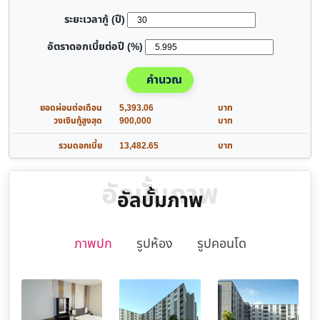
ระยะเวลากู้ (ปี)
อัตราดอกเบี้ยต่อปี (%)
คำนวณ
ยอดผ่อนต่อเดือน
5,393.06
บาท
วงเงินกู้สูงสุด
900,000
บาท
รวมดอกเบี้ย
13,482.65
บาท
อัลบั้มภาพ
อัลบั้มภาพ
ภาพปก
รูปห้อง
รูปคอนโด