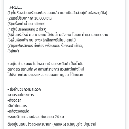
..FREE..
(1)กั้นห้องส่วนครัวเเละห้องนอนเเล้ว เเยกเป็นสัดส่วน(เดิมห้องสตูดิโอ)
(2)แอร์ปรับอากาศ 18,000 btu
(3)เครื่องทำน้ำอุ่น stiebel
(4)ตู้เย็นsamsung 2 ประตู
(5)พื้นครัวใหม่ กบ.ยางลายไม้กันน้ำ ผนัง กบ.โมเสค ทำความสะอาดง่าย
(6)พื้นห้องพัก กบ.ยางคลิกล๊อคพรีเมียม ลายไม้
(7)ชุดเฟอร์นิเจอร์ ทั้งห้อง พร้อมนอนหิ้วกระเป๋าเข้าอยู่
(8)โซฟา
• อยู่ในย่านชุมชน ไม่ไกลจากห้างสรรพสินค้า ปั๊มน้ำมัน
ตลาดสด สถานศึกษา สถานที่ราชการ สวนสัตว์แห่งใหม่
ไปยังทางด่วนและวงแหวนรอบนอกกาญจนาได้สะดวก
• สิ่งอำนวยความสะดวก
•สวนรอบโครงการ
•ที่จอดรถ
•ลิฟท์โดยสาร
•กล้องวงจรปิด
•ระบบรักษาความปลอดภัยตลอด 24 ชม.
ตั้งอยู่บนถนนรังสิต-นครนายก (คลอง 6) อ.ธัญบุรี จ.ปทุมธานี