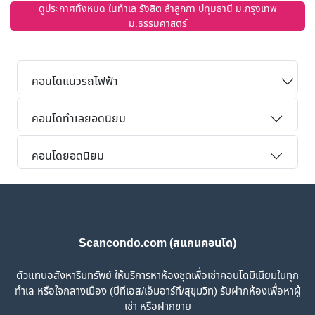
ดูประกาศทั้งหมด ในทำเล รังสิต ลำลูกกา ปทุมธานี ม.กรุงเทพ
ม.ธรรมศาสตร์
คอนโดแนวรถไฟฟ้า
คอนโดทำเลยอดนิยม
คอนโดยอดนิยม
Scancondo.com (สแกนคอนโด)
ตัวแทนอสังหาริมทรัพย์ ให้บริการหาห้องชุดเพื่อเช่าคอนโดมิเนียมในทุก
ทำเล หรือใจกลางเมือง (บีทีเอส/เอ็มอาร์ที/สุขุมวิท) รับฝากห้องเพื่อหาผู้
เช่า หรือฝากขาย