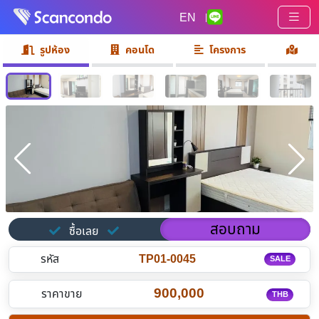
EN
|
รูปห้อง
คอนโด
โครงการ
สอบถาม
ซื้อเลย
รหัส
TP01-0045
SALE
900,000
ราคาขาย
THB