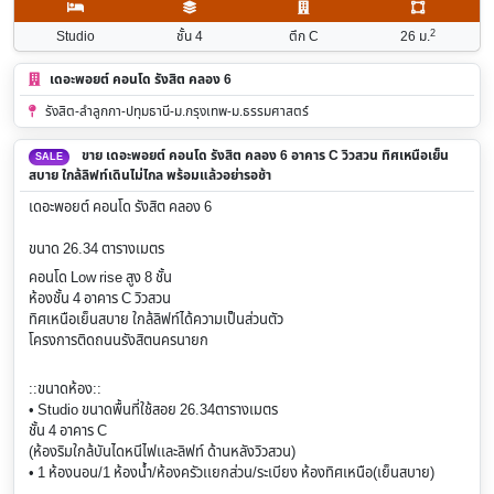
2
Studio
ชั้น 4
ตึก C
26
ม.
เดอะพอยต์ คอนโด รังสิต คลอง 6
รังสิต-ลำลูกกา-ปทุมธานี-ม.กรุงเทพ-ม.ธรรมศาสตร์
ขาย เดอะพอยต์ คอนโด รังสิต คลอง 6 อาคาร C วิวสวน ทิศเหนือเย็น
SALE
สบาย ใกล้ลิฟท์เดินไม่ไกล พร้อมแล้วอย่ารอช้า
เดอะพอยต์ คอนโด รังสิต คลอง 6
ขนาด 26.34 ตารางเมตร
คอนโด Low rise สูง 8 ชั้น
ห้องชั้น 4 อาคาร C วิวสวน
ทิศเหนือเย็นสบาย ใกล้ลิฟท์ได้ความเป็นส่วนตัว
โครงการติดถนนรังสิตนครนายก
::ขนาดห้อง::
•
Studio ขนาดพื้นที่ใช้สอย 26.34ตารางเมตร
ชั้น 4 อาคาร C
(ห้องริมใกล้บันไดหนีไฟเเละลิฟท์ ด้านหลังวิวสวน)
• 1 ห้องนอน/1 ห้องน้ำ/ห้องครัวเเยกส่วน/ระเบียง ห้องทิศเหนือ(เย็นสบาย)