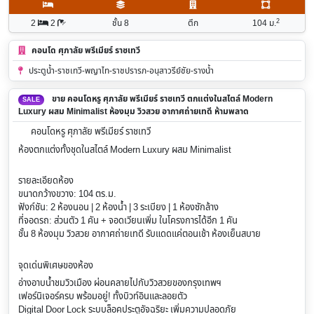
2
2
2
ชั้น 8
ตึก
104
ม.
คอนโด ศุภาลัย พรีเมียร์ ราชเทวี
ประตูน้ำ-ราชเทวี-พญาไท-ราชปรารภ-อนุสาวรีย์ชัย-รางน้ำ
ขาย คอนโดหรู ศุภาลัย พรีเมียร์ ราชเทวี ตกแต่งในสไตล์ Modern
SALE
Luxury ผสม Minimalist ห้องมุม วิวสวย อากาศถ่ายเทดี ห้ามพลาด
คอนโดหรู ศุภาลัย พรีเมียร์ ราชเทวี
ห้องตกแต่งทั้งชุดในสไตล์ Modern Luxury ผสม Minimalist
รายละเอียดห้อง
ขนาดกว้างขวาง: 104 ตร.ม.
ฟังก์ชัน: 2 ห้องนอน | 2 ห้องน้ำ | 3 ระเบียง | 1 ห้องซักล้าง
ที่จอดรถ: ส่วนตัว 1 คัน + จอดเวียนเพิ่ม ในโครงการได้อีก 1 คัน
ชั้น 8 ห้องมุม วิวสวย อากาศถ่ายเทดี รับแดดแค่ตอนเช้า ห้องเย็นสบาย
จุดเด่นพิเศษของห้อง
อ่างอาบน้ำชมวิวเมือง ผ่อนคลายไปกับวิวสวยของกรุงเทพฯ
เฟอร์นิเจอร์ครบ พร้อมอยู่! ทั้งบิวท์อินและลอยตัว
Digital Door Lock ระบบล็อคประตูอัจฉริยะ เพิ่มความปลอดภัย