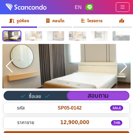
EN
|
รูปห้อง
คอนโด
โครงการ
สอบถาม
ซื้อเลย
รหัส
SP05-0142
SALE
12,900,000
ราคาขาย
THB