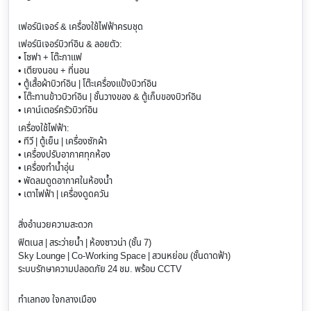
เฟอร์นิเจอร์ & เครื่องใช้ไฟฟ้าครบชุด
เฟอร์นิเจอร์บิวท์อิน & ลอยตัว:
• โซฟา + โต๊ะกาแฟ
• เตียงนอน + ที่นอน
• ตู้เสื้อผ้าบิวท์อิน | โต๊ะเครื่องแป้งบิวท์อิน
• โต๊ะทานข้าวบิวท์อิน | ชั้นวางของ & ตู้เก็บของบิวท์อิน
• เคาน์เตอร์ครัวบิวท์อิน
เครื่องใช้ไฟฟ้า:
• ทีวี | ตู้เย็น | เครื่องซักผ้า
• เครื่องปรับอากาศทุกห้อง
• เครื่องทำน้ำอุ่น
• พัดลมดูดอากาศในห้องน้ำ
• เตาไฟฟ้า | เครื่องดูดควัน
สิ่งอำนวยความสะดวก
ฟิตเนส | สระว่ายน้ำ | ห้องซาวน่า (ชั้น 7)
Sky Lounge | Co-Working Space | สวนหย่อม (ชั้นดาดฟ้า)
ระบบรักษาความปลอดภัย 24 ชม. พร้อม CCTV
ทำเลทอง ใจกลางเมือง